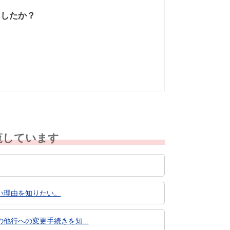
ましたか？
なかった
知りたい情報では
なかった
覧しています
い理由を知りたい。
行への変更手続きを知...