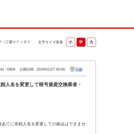
グ（三菱ＵＦＪダイ
文字サイズ変更
No : 5909
公開日時 : 2026/01/27 00:00
印刷
依頼人名を変更して暗号資産交換業者・
者あてに依頼人名を変更しての振込はできませ