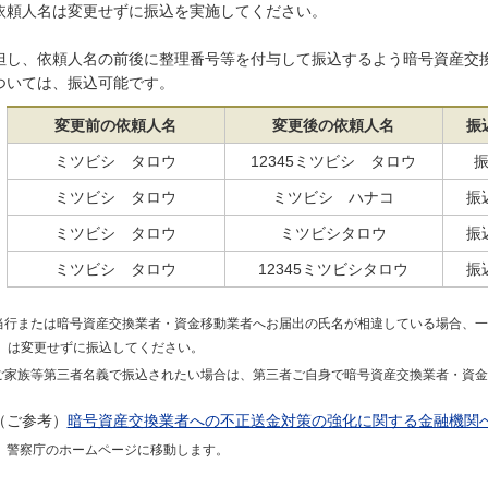
依頼人名は変更せずに振込を実施してください。
但し、依頼人名の前後に整理番号等を付与して振込するよう暗号資産交
ついては、振込可能です。
変更前の依頼人名
変更後の依頼人名
振
ミツビシ タロウ
12345ミツビシ タロウ
ミツビシ タロウ
ミツビシ ハナコ
振
ミツビシ タロウ
ミツビシタロウ
振
ミツビシ タロウ
12345ミツビシタロウ
振
当行または暗号資産交換業者・資金移動業者へお届出の氏名が相違している場合、一
は変更せずに振込してください。
ご家族等第三者名義で振込されたい場合は、第三者ご自身で暗号資産交換業者・資
（ご参考）
暗号資産交換業者への不正送金対策の強化に関する金融機関
警察庁のホームページに移動します。