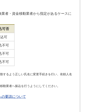
換業者・資金移動業者から指定があるケースに
込可否
振込可
込不可
込不可
込不可
致するよう正しい氏名に変更手続きを行い、依頼人名
金移動業者へ振込を行うようにしてください。
への要請について