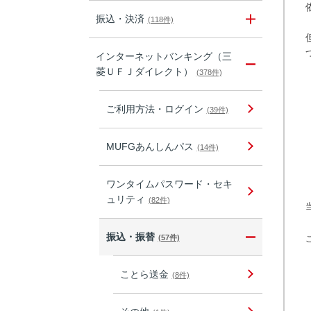
振込・決済
(118件)
インターネットバンキング（三
菱ＵＦＪダイレクト）
(378件)
ご利用方法・ログイン
(39件)
MUFGあんしんパス
(14件)
ワンタイムパスワード・セキ
ュリティ
(82件)
振込・振替
(57件)
ことら送金
(8件)