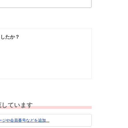
ましたか？
なかった
知りたい情報では
なかった
覧しています
や会員番号などを追加...