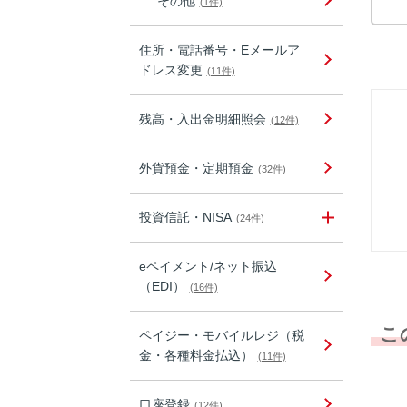
その他
(1件)
住所・電話番号・Eメールア
ドレス変更
(11件)
残高・入出金明細照会
(12件)
外貨預金・定期預金
(32件)
投資信託・NISA
(24件)
eペイメント/ネット振込
（EDI）
(16件)
こ
ペイジー・モバイルレジ（税
金・各種料金払込）
(11件)
口座登録
(12件)