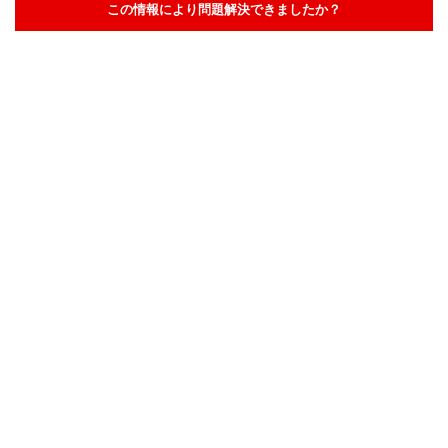
この情報により問題解決できましたか？
解決した
解決したが分かりにくい
解決しなかった
知りたい情報ではなかった