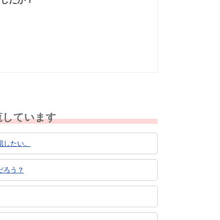
ましたか？
なかった
知りたい情報では
なかった
覧しています
認したい。
だろう？