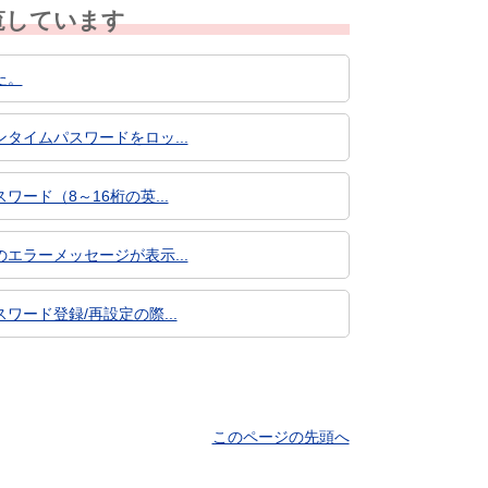
覧しています
た。
イムパスワードをロッ...
ド（8～16桁の英...
ラーメッセージが表示...
ード登録/再設定の際...
このページの先頭へ