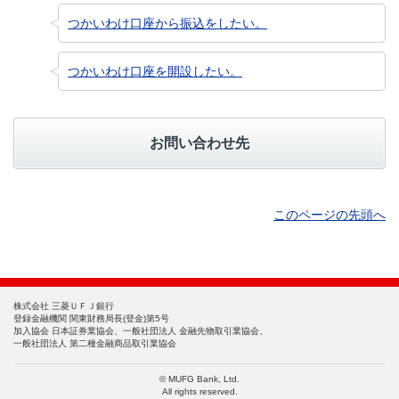
つかいわけ口座から振込をしたい。
つかいわけ口座を開設したい。
お問い合わせ先
このページの先頭へ
株式会社 三菱ＵＦＪ銀行
登録金融機関 関東財務局長(登金)第5号
加入協会 日本証券業協会、一般社団法人 金融先物取引業協会、
一般社団法人 第二種金融商品取引業協会
© MUFG Bank, Ltd.
All rights reserved.