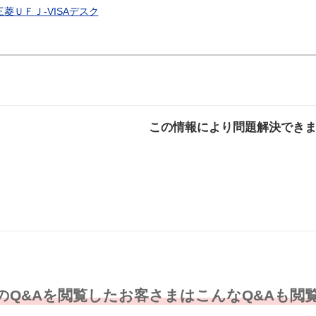
三菱ＵＦＪ-VISAデスク
この情報により問題解決でき
解決した
解決したが分かり
解決し
にくい
のQ&Aを閲覧したお客さまはこんなQ&Aも閲