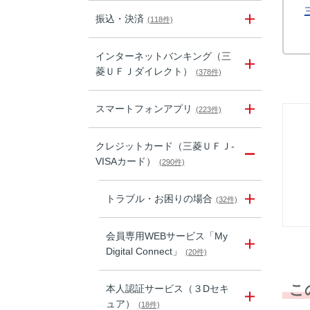
振込・決済
(118件)
インターネットバンキング（三
菱ＵＦＪダイレクト）
(378件)
スマートフォンアプリ
(223件)
クレジットカード（三菱ＵＦＪ-
VISAカード）
(290件)
トラブル・お困りの場合
(32件)
会員専用WEBサービス「My
Digital Connect」
(20件)
こ
本人認証サービス（３Dセキ
ュア）
(18件)