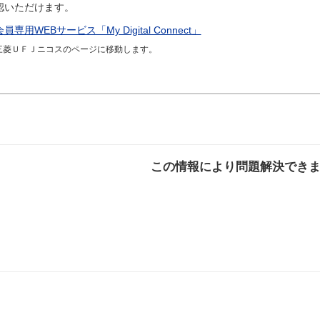
認いただけます。
会員専用WEBサービス「My Digital Connect」
三菱ＵＦＪニコスのページに移動します。
この情報により問題解決でき
解決した
解決したが分かり
解決し
にくい