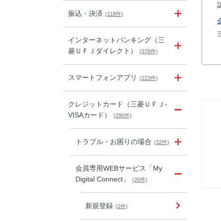
振込・決済
(118件)
インターネットバンキング（三
菱ＵＦＪダイレクト）
(378件)
スマートフォンアプリ
(223件)
クレジットカード（三菱ＵＦＪ-
VISAカード）
(290件)
トラブル・お困りの場合
(32件)
会員専用WEBサービス「My
Digital Connect」
(20件)
新規登録
(2件)