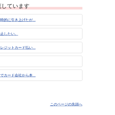
覧しています
時的に引き上げたが...
停止したい。
レジットカード払い...
でカード会社から本...
このページの先頭へ