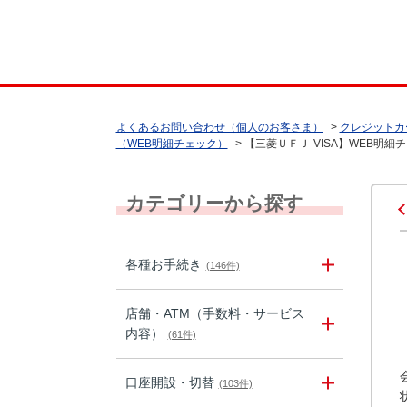
よくあるお問い合わせ（個人のお客さま）
>
クレジットカ
（WEB明細チェック）
>
【三菱ＵＦＪ-VISA】WEB明細
カテゴリーから探す
各種お手続き
(146件)
店舗・ATM（手数料・サービス
内容）
(61件)
口座開設・切替
(103件)