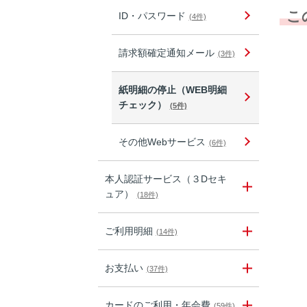
こ
ID・パスワード
(4件)
請求額確定通知メール
(3件)
紙明細の停止（WEB明細
チェック）
(5件)
その他Webサービス
(6件)
本人認証サービス（３Dセキ
ュア）
(18件)
ご利用明細
(14件)
お支払い
(37件)
カードのご利用・年会費
(59件)