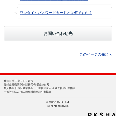
ワンタイムパスワードカードとは何ですか？
お問い合わせ先
このページの先頭へ
株式会社 三菱ＵＦＪ銀行
登録金融機関 関東財務局長(登金)第5号
加入協会 日本証券業協会、一般社団法人 金融先物取引業協会、
一般社団法人 第二種金融商品取引業協会
© MUFG Bank, Ltd.
All rights reserved.