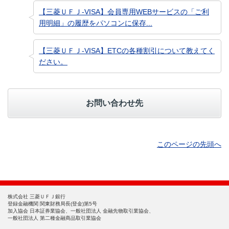
【三菱ＵＦＪ-VISA】会員専用WEBサービスの「ご利
用明細」の履歴をパソコンに保存...
【三菱ＵＦＪ-VISA】ETCの各種割引について教えてく
ださい。
お問い合わせ先
このページの先頭へ
株式会社 三菱ＵＦＪ銀行
登録金融機関 関東財務局長(登金)第5号
加入協会 日本証券業協会、一般社団法人 金融先物取引業協会、
一般社団法人 第二種金融商品取引業協会