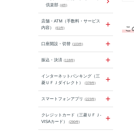
倶楽部
(4件)
店舗・ATM（手数料・サービス
内容）
こ
(61件)
口座開設・切替
(103件)
振込・決済
(118件)
インターネットバンキング（三
菱ＵＦＪダイレクト）
(378件)
スマートフォンアプリ
(223件)
クレジットカード（三菱ＵＦＪ-
VISAカード）
(290件)