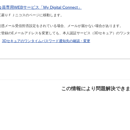
会員専用WEBサービス「My Digital Connect」
三菱ＵＦＪニコスのページに移動します。
迷惑メール受信拒否設定をされている場合、メールが届かない場合があります。
ご登録のEメールアドレスを変更しても、本人認証サービス（3Dセキュア）のワン
3Dセキュアのワンタイムパスワード通知先の確認・変更
この情報により問題解決でき
解決した
解決したが分かり
解決し
にくい