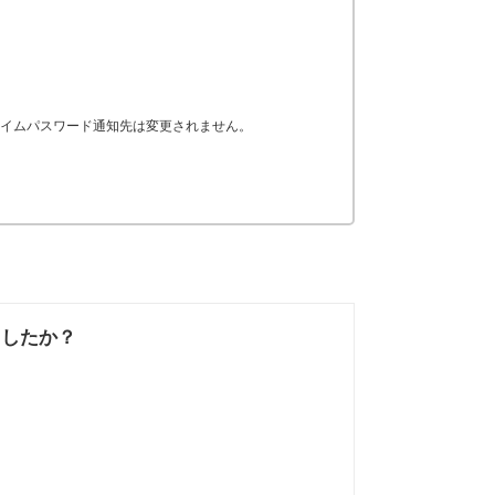
タイムパスワード通知先は変更されません。
ましたか？
なかった
知りたい情報では
なかった