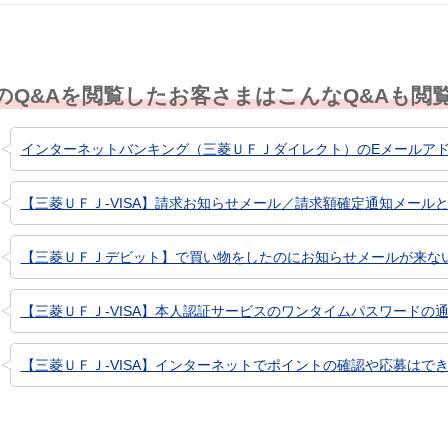
のQ&Aを閲覧したお客さまはこんなQ&Aも閲
インターネットバンキング（三菱ＵＦＪダイレクト）のEメールア
【三菱ＵＦＪ-VISA】請求お知らせメール／請求額確定通知メール
【三菱ＵＦＪデビット】で買い物をしたのにお知らせメールが来な
【三菱ＵＦＪ-VISA】本人認証サービスのワンタイムパスワードの
【三菱ＵＦＪ-VISA】インターネットでポイントの確認や応募はで