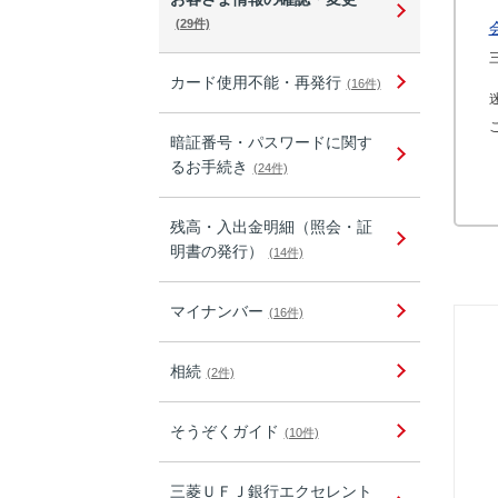
(29件)
カード使用不能・再発行
(16件)
暗証番号・パスワードに関す
るお手続き
(24件)
残高・入出金明細（照会・証
明書の発行）
(14件)
マイナンバー
(16件)
相続
(2件)
そうぞくガイド
(10件)
三菱ＵＦＪ銀行エクセレント