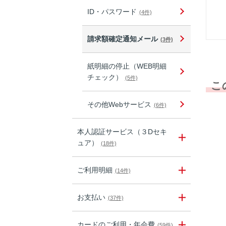
ID・パスワード
(4件)
請求額確定通知メール
(3件)
紙明細の停止（WEB明細
チェック）
(5件)
こ
その他Webサービス
(6件)
本人認証サービス（３Dセキ
ュア）
(18件)
ご利用明細
(14件)
お支払い
(37件)
カードのご利用・年会費
(59件)