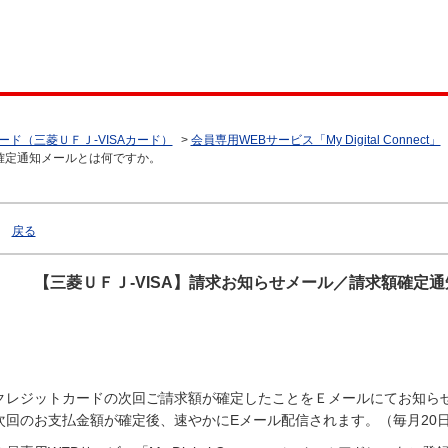
ード（三菱ＵＦＪ-VISAカード）
>
会員専用WEBサービス「My Digital Connect」
額確定通知メールとは何ですか。
戻る
【三菱ＵＦＪ-VISA】請求お知らせメール／請求額確定
クレジットカードの次回ご請求額が確定したことをＥメールにてお知ら
次回のお支払金額が確定後、速やかにEメール配信されます。（毎月20