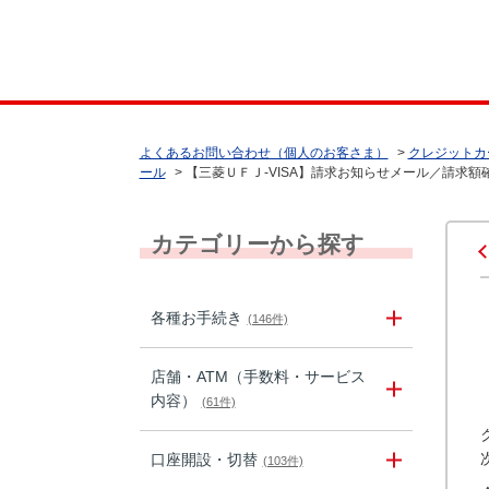
よくあるお問い合わせ（個人のお客さま）
>
クレジットカ
ール
>
【三菱ＵＦＪ-VISA】請求お知らせメール／請求
カテゴリーから探す
各種お手続き
(146件)
店舗・ATM（手数料・サービス
内容）
(61件)
口座開設・切替
(103件)