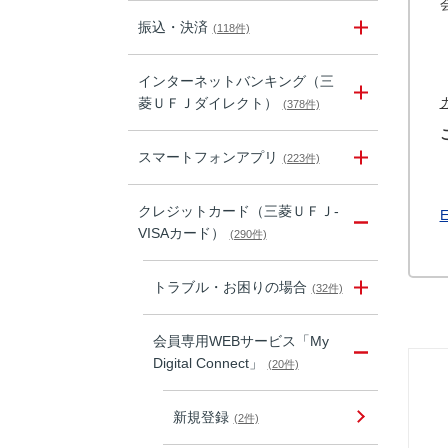
振込・決済
(118件)
インターネットバンキング（三
菱ＵＦＪダイレクト）
(378件)
スマートフォンアプリ
(223件)
クレジットカード（三菱ＵＦＪ-
VISAカード）
(290件)
トラブル・お困りの場合
(32件)
会員専用WEBサービス「My
Digital Connect」
(20件)
新規登録
(2件)