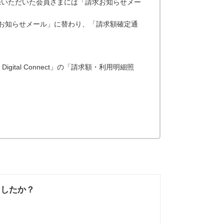
スをご登録いただいた会員さまには「請求お知らせメー
お知らせメール」に替わり、「請求額確定通
igital Connect」の「請求額・利用明細照
ましたか？
なかった
知りたい情報では
なかった