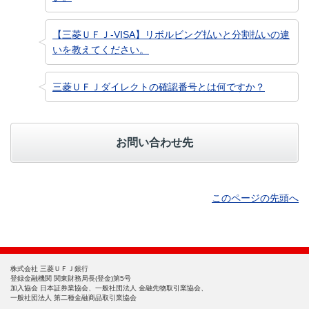
【三菱ＵＦＪ-VISA】リボルビング払いと分割払いの違
いを教えてください。
三菱ＵＦＪダイレクトの確認番号とは何ですか？
お問い合わせ先
このページの先頭へ
株式会社 三菱ＵＦＪ銀行
登録金融機関 関東財務局長(登金)第5号
加入協会 日本証券業協会、一般社団法人 金融先物取引業協会、
一般社団法人 第二種金融商品取引業協会