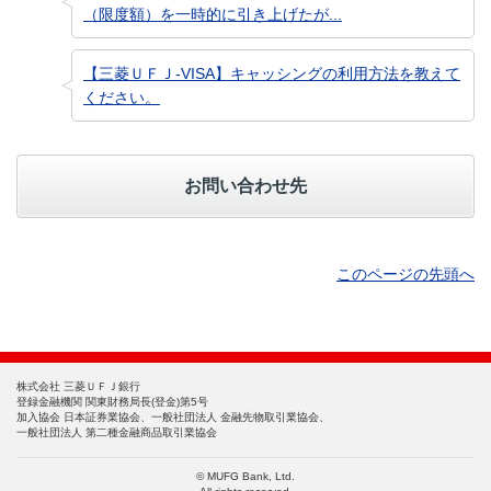
（限度額）を一時的に引き上げたが...
【三菱ＵＦＪ-VISA】キャッシングの利用方法を教えて
ください。
お問い合わせ先
このページの先頭へ
株式会社 三菱ＵＦＪ銀行
登録金融機関 関東財務局長(登金)第5号
加入協会 日本証券業協会、一般社団法人 金融先物取引業協会、
一般社団法人 第二種金融商品取引業協会
© MUFG Bank, Ltd.