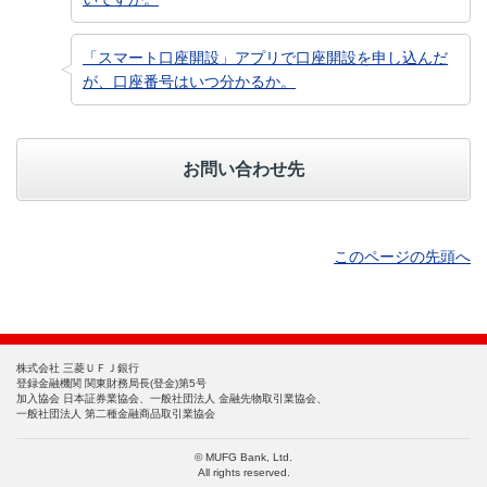
「スマート口座開設」アプリで口座開設を申し込んだ
が、口座番号はいつ分かるか。
お問い合わせ先
このページの先頭へ
株式会社 三菱ＵＦＪ銀行
登録金融機関 関東財務局長(登金)第5号
加入協会 日本証券業協会、一般社団法人 金融先物取引業協会、
一般社団法人 第二種金融商品取引業協会
© MUFG Bank, Ltd.
All rights reserved.