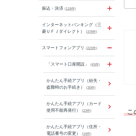
振込・決済
(118件)
インターネットバンキング（三
菱ＵＦＪダイレクト）
(378件)
スマートフォンアプリ
(223件)
「スマート口座開設」
(43件)
かんたん手続アプリ（紛失・
盗難時のお手続き）
(30件)
かんたん手続アプリ（カード
使用不能再発行）
こ
(23件)
かんたん手続アプリ（住所・
電話番号の変更）
(14件)