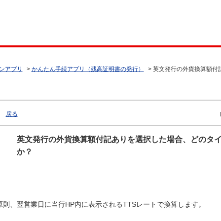
ンアプリ
>
かんたん手続アプリ（残高証明書の発行）
>
英文発行の外貨換算額付
戻る
英文発行の外貨換算額付記ありを選択した場合、どのタ
か？
原則、翌営業日に当行HP内に表示されるTTSレートで換算します。