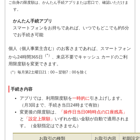
ご自身の限度額は、かんたん手続アプリまたは窓口で、確認いただけま
す。
かんたん手続アプリ
スマートフォンをお持ちであれば、いつでもどこでも約5分
でお手続き可能
個人（個人事業主含む）のお客さまであれば、スマートフォン
（*）
から24時間365日
、来店不要でキャッシュ カードのご利
用限度額を変更できます。
（*）毎月第2土曜日21：00～翌朝7：00を除く
手続き内容
アプリでは、利用限度額を
一時的に
引き上げします。
（月3回まで、手続き当日24時まで有効）
変更後の限度額は、
「操作日当日0時時点の口座残高」
と
「設定上限額」
いずれか低い金額が自動で適用されま
す。（金額指定はできません）
お取引の種類
お取引内容
初期設定