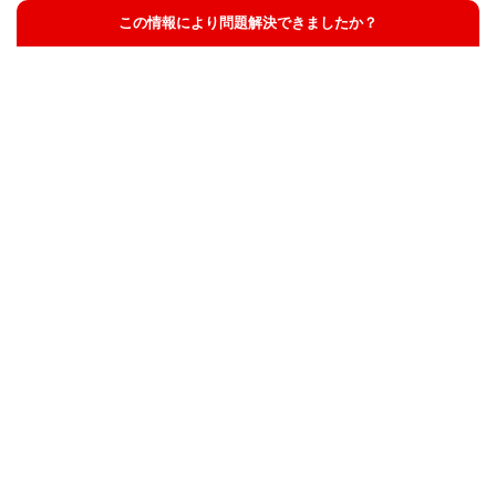
この情報により問題解決できましたか？
解決した
解決したが分かりにくい
解決しなかった
知りたい情報ではなかった