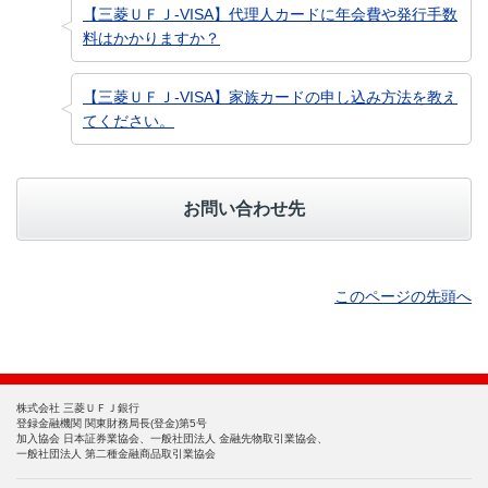
【三菱ＵＦＪ-VISA】代理人カードに年会費や発行手数
料はかかりますか？
【三菱ＵＦＪ-VISA】家族カードの申し込み方法を教え
てください。
お問い合わせ先
このページの先頭へ
株式会社 三菱ＵＦＪ銀行
登録金融機関 関東財務局長(登金)第5号
加入協会 日本証券業協会、一般社団法人 金融先物取引業協会、
一般社団法人 第二種金融商品取引業協会