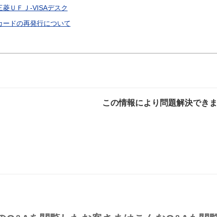
三菱ＵＦＪ-VISAデスク
カードの再発行について
この情報により問題解決でき
解決した
解決したが分かり
解決し
にくい