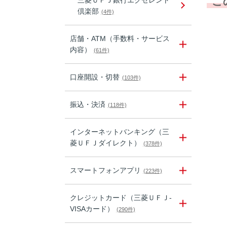
こ
三菱ＵＦＪ銀行エクセレント
倶楽部
(4件)
店舗・ATM（手数料・サービス
内容）
(61件)
口座開設・切替
(103件)
振込・決済
(118件)
インターネットバンキング（三
菱ＵＦＪダイレクト）
(378件)
スマートフォンアプリ
(223件)
クレジットカード（三菱ＵＦＪ-
VISAカード）
(290件)