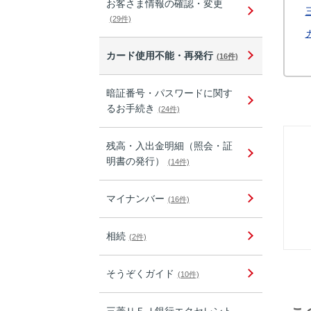
お客さま情報の確認・変更
(29件)
カード使用不能・再発行
(16件)
暗証番号・パスワードに関す
るお手続き
(24件)
残高・入出金明細（照会・証
明書の発行）
(14件)
マイナンバー
(16件)
相続
(2件)
そうぞくガイド
(10件)