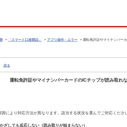
替
>
「スマート口座開設」
>
アプリ操作・エラー
>
運転免許証やマイナンバーカ
戻る
運転免許証やマイナンバーカードのICチップが読み取れ
原因により対応方法が異なります。該当する状況を選んでご対応くださ
かざしても反応しない（読み取りが始まらない）