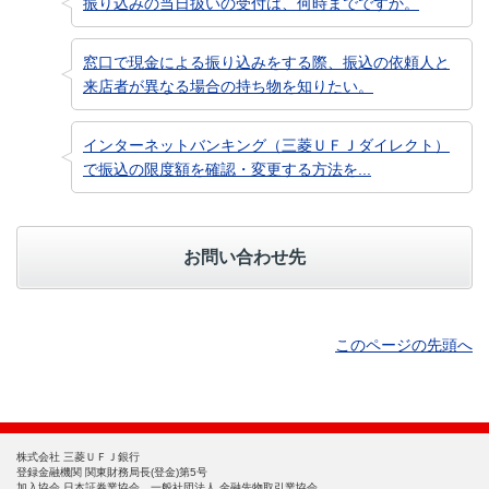
振り込みの当日扱いの受付は、何時までですか。
窓口で現金による振り込みをする際、振込の依頼人と
来店者が異なる場合の持ち物を知りたい。
インターネットバンキング（三菱ＵＦＪダイレクト）
で振込の限度額を確認・変更する方法を...
お問い合わせ先
このページの先頭へ
株式会社 三菱ＵＦＪ銀行
登録金融機関 関東財務局長(登金)第5号
加入協会 日本証券業協会、一般社団法人 金融先物取引業協会、