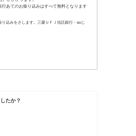
銀行あてのお振り込みはすべて無料となります
振り込みをさします。三菱ＵＦＪ信託銀行・auじ
ましたか？
なかった
知りたい情報では
なかった