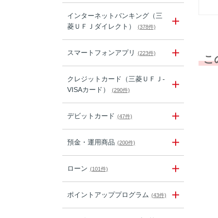
インターネットバンキング（三
菱ＵＦＪダイレクト）
(378件)
スマートフォンアプリ
(223件)
こ
クレジットカード（三菱ＵＦＪ-
VISAカード）
(290件)
デビットカード
(47件)
預金・運用商品
(200件)
ローン
(101件)
ポイントアッププログラム
(43件)