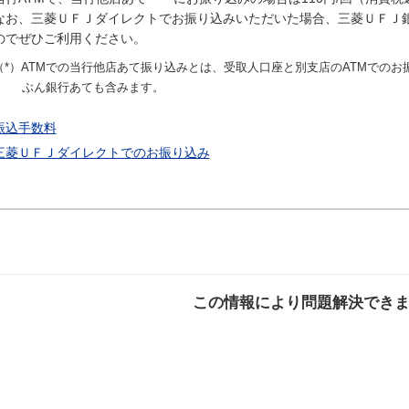
なお、三菱ＵＦＪダイレクトでお振り込みいただいた場合、三菱ＵＦＪ
のでぜひご利用ください。
（*）ATMでの当行他店あて振り込みとは、受取人口座と別支店のATMでのお
ぶん銀行あても含みます。
振込手数料
三菱ＵＦＪダイレクトでのお振り込み
この情報により問題解決でき
解決した
解決したが分かり
解決し
にくい