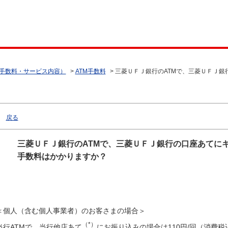
（手数料・サービス内容）
>
ATM手数料
>
三菱ＵＦＪ銀行のATMで、三菱ＵＦＪ銀
戻る
三菱ＵＦＪ銀行のATMで、三菱ＵＦＪ銀行の口座あてに
手数料はかかりますか？
＜個人（含む個人事業者）のお客さまの場合＞
（*）
当行ATMで、当行他店あて
にお振り込みの場合は110円/回（消費