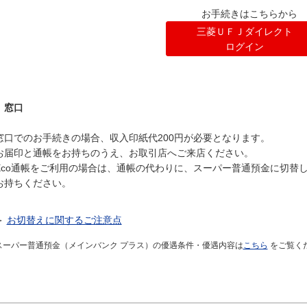
お手続きはこちらから
三菱ＵＦＪダイレクト
ログイン
窓口
窓口でのお手続きの場合、収入印紙代200円が必要となります。
お届印と通帳をお持ちのうえ、お取引店へご来店ください。
Eco通帳をご利用の場合は、通帳の代わりに、スーパー普通預金に切替
お持ちください。
＞
お切替えに関するご注意点
スーパー普通預金（メインバンク プラス）の優遇条件・優遇内容は
こちら
をご覧く