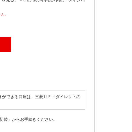
を見る」 > その他のお手続き内の「メインバ
せん。
きができる口座は、三菱ＵＦＪダイレクトの
の切替」からお手続きください。