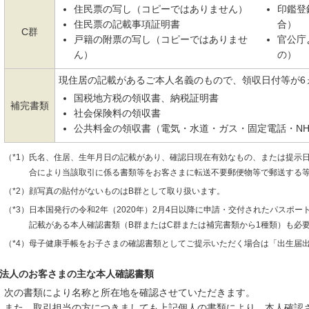
住民票の写し（コピーではありません）
印鑑登
住民票の記載事項証明書
合）
C群
戸籍の附票の写し（コピーではありませ
官公庁
ん）
の）
現住居の記載があるご本人名義のもので、領収日付等が6
国税地方税の領収書、納税証明書
補完書類
社会保険料の領収書
公共料金の領収書（電気・水道・ガス・固定電話・NH
（*1）氏名、住居、生年月日の記載があり、確認日現在有効なもの、または提示
合により当該取引に係る書類等をお客さまに転送不要郵便物等で郵送する
（*2）顔写真の貼付がないものはB群として取り扱います。
（*3）日本国発行の令和2年（2020年）2月4日以降に申請・交付されたパスポ
記載がある本人確認書類（B群またはC群または補完書類から1種類）も必
（*4）母子健康手帳をお子さまの確認書類としてご提示いただく場合は「出生届
法人のお客さまの主な本人確認書類
次の書類により名称と所在地を確認させていただきます。
また、取引担当の方につきましても上記個人の書類により、本人確認