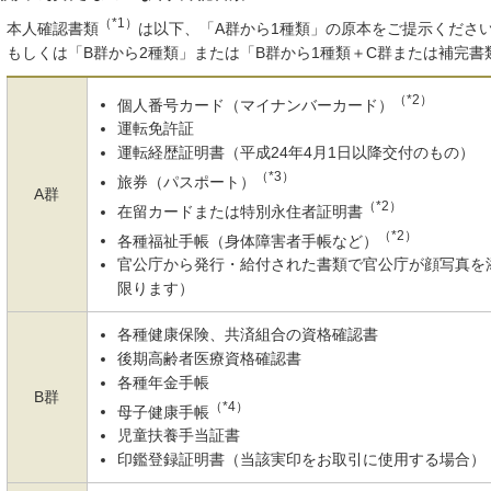
（*1）
本人確認書類
は以下、「A群から1種類」の原本をご提示くださ
もしくは「B群から2種類」または「B群から1種類＋C群または補完書
（*2）
個人番号カード（マイナンバーカード）
運転免許証
運転経歴証明書（平成24年4月1日以降交付のもの）
（*3）
旅券（パスポート）
A群
（*2）
在留カードまたは特別永住者証明書
（*2）
各種福祉手帳（身体障害者手帳など）
官公庁から発行・給付された書類で官公庁が顔写真を
限ります）
各種健康保険、共済組合の資格確認書
後期高齢者医療資格確認書
各種年金手帳
B群
（*4）
母子健康手帳
児童扶養手当証書
印鑑登録証明書（当該実印をお取引に使用する場合）