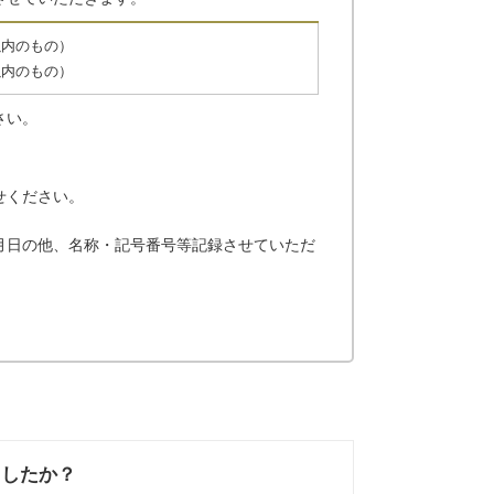
以内のもの）
以内のもの）
さい。
せください。
月日の他、名称・記号番号等記録させていただ
ましたか？