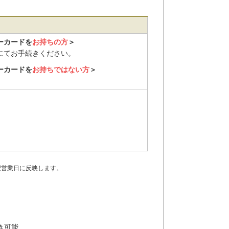
ーカードを
お持ちの方
＞
にてお手続きください。
ーカードを
お持ちではない方
＞
翌営業日に反映します。
き可能