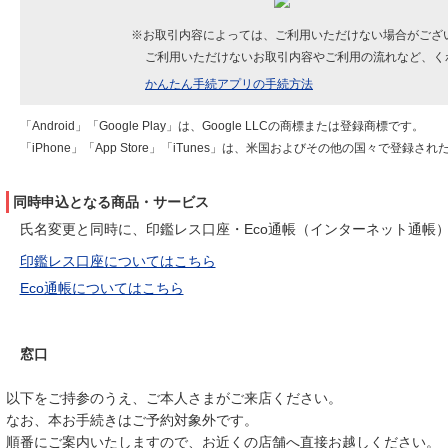
※お取引内容によっては、ご利用いただけない場合がござ
ご利用いただけないお取引内容やご利用の流れなど、く
かんたん手続アプリの手続方法
「Android」「Google Play」は、Google LLCの商標または登録商標です。
「iPhone」「App Store」「iTunes」は、米国およびその他の国々で登録された
同時申込となる商品・サービス
氏名変更と同時に、印鑑レス口座・Eco通帳（インターネット通帳
印鑑レス口座についてはこちら
Eco通帳についてはこちら
窓口
以下をご持参のうえ、ご本人さまがご来店ください。
なお、本お手続きはご予約対象外です。
順番にご案内いたしますので、お近くの店舗へ直接お越しください。