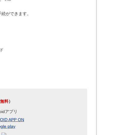
手続ができます。
ド
無料
）
roidアプリ