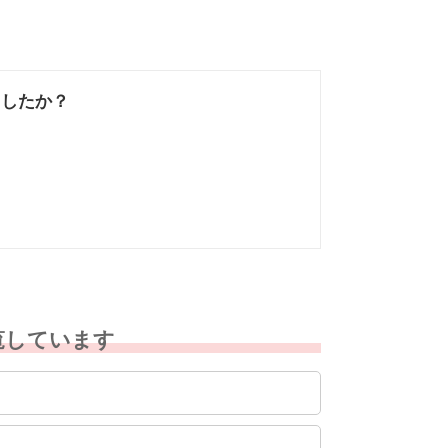
ましたか？
なかった
知りたい情報では
なかった
覧しています