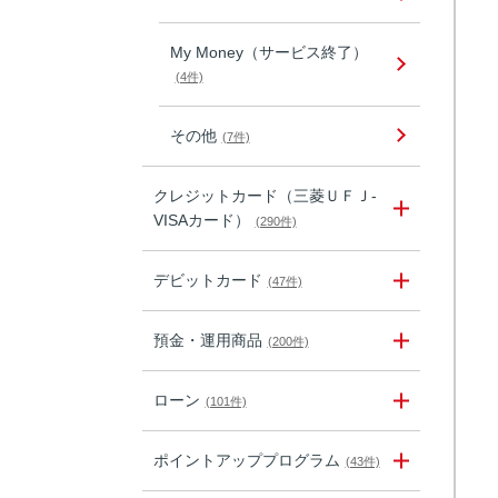
My Money（サービス終了）
(4件)
その他
(7件)
クレジットカード（三菱ＵＦＪ-
VISAカード）
(290件)
デビットカード
(47件)
預金・運用商品
(200件)
ローン
(101件)
ポイントアッププログラム
(43件)