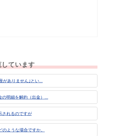
なかった
知りたい情報では
なかった
覧しています
がありません｣とい...
明細を解約（出金）...
示されるのですが
どのような場合ですか。