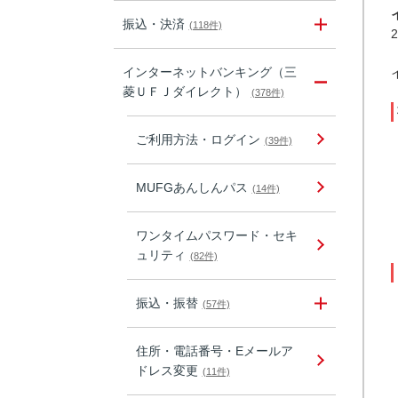
振込・決済
(118件)
インターネットバンキング（三
菱ＵＦＪダイレクト）
(378件)
ご利用方法・ログイン
(39件)
MUFGあんしんパス
(14件)
ワンタイムパスワード・セキ
ュリティ
(82件)
振込・振替
(57件)
住所・電話番号・Eメールア
ドレス変更
(11件)