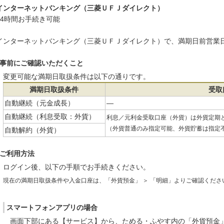
インターネットバンキング（三菱ＵＦＪダイレクト）
24時間お手続き可能
インターネットバンキング（三菱ＵＦＪダイレクト）で、満期日前営業日
事前にご確認いただくこと
変更可能な満期日取扱条件は以下の通りです。
満期日取扱条件
受取
自動継続（元金成長）
―
自動継続（利息受取：外貨）
利息／元利金受取口座（外貨）は外貨定期
（外貨普通のみ指定可能、外貨貯蓄は指定
自動解約（外貨）
ご利用方法
ログイン後、以下の手順でお手続きください。
現在の満期日取扱条件や入金口座は、「外貨預金」 ＞ 「明細」よりご確認くださ
スマートフォンアプリの場合
画面下部にある【サービス】から、ためる・ふやす内の「外貨預金」