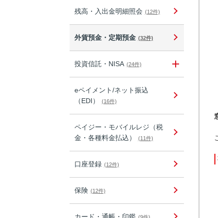
残高・入出金明細照会
(12件)
外貨預金・定期預金
(32件)
投資信託・NISA
(24件)
eペイメント/ネット振込
（EDI）
(16件)
ペイジー・モバイルレジ（税
金・各種料金払込）
(11件)
口座登録
(12件)
保険
(12件)
カード・通帳・印鑑
(9件)