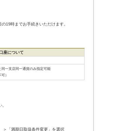
の19時までお手続きいただけます。
口座について
と同一支店同一通貨のみ指定可能
不可）
い。
 ＞「満期日取扱条件変更」を選択