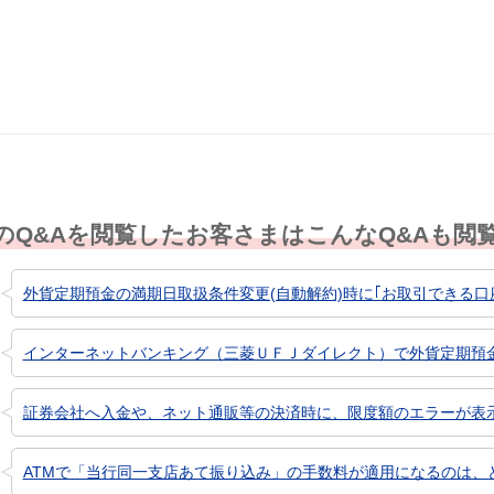
解決した
解決したが分かり
解決し
にくい
のQ&Aを閲覧したお客さまはこんなQ&Aも閲
外貨定期預金の満期日取扱条件変更(自動解約)時に｢お取引できる口座
インターネットバンキング（三菱ＵＦＪダイレクト）で外貨定期預金の
証券会社へ入金や、ネット通販等の決済時に、限度額のエラーが表
ATMで「当行同一支店あて振り込み」の手数料が適用になるのは、