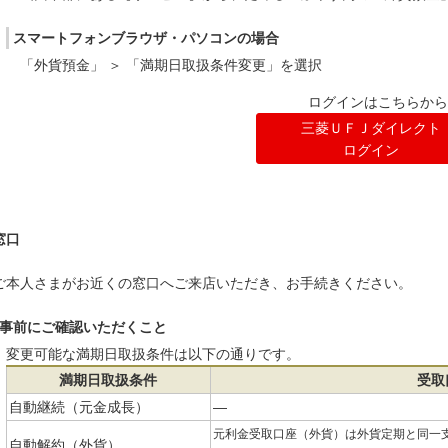
スマートフォンブラウザ・パソコンの場合
「外貨預金」 ＞ 「満期日取扱条件変更」を選択
ログインはこちらから
三菱ＵＦＪダイレクト
ログイン
窓口
ご本人さまがお近くの窓口へご来店いただき、お手続きください。
事前にご確認いただくこと
変更可能な満期日取扱条件は以下の通りです。
満期日取扱条件
受取
自動継続（元金成長）
―
元利金受取口座（外貨）は外貨定期と同一
自動解約（外貨）