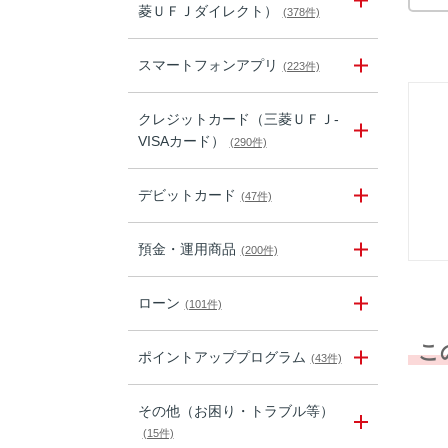
菱ＵＦＪダイレクト）
(378件)
スマートフォンアプリ
(223件)
クレジットカード（三菱ＵＦＪ-
VISAカード）
(290件)
デビットカード
(47件)
預金・運用商品
(200件)
ローン
(101件)
こ
ポイントアッププログラム
(43件)
その他（お困り・トラブル等）
(15件)