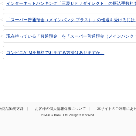
インターネットバンキング「三菱ＵＦＪダイレクト」の振込手数料
「スーパー普通預金（メインバンク プラス）」の優遇を受けるには
現在持っている「普通預金」を「スーパー普通預金（メインバンク 
コンビニATMを無料で利用する方法はありますか。
融商品勧誘方針
お客様の個人情報保護について
本サイトのご利用にあ
© MUFG Bank, Ltd. All rights reserved.