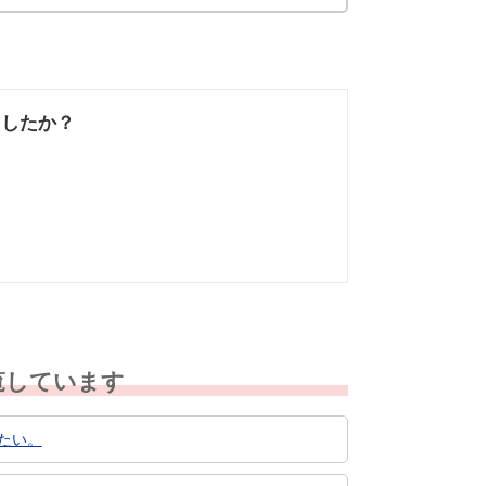
ましたか？
なかった
知りたい情報では
なかった
覧しています
たい。