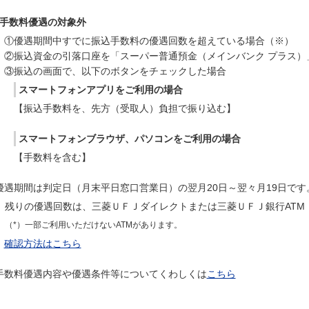
手数料優遇の対象外
①優遇期間中すでに振込手数料の優遇回数を超えている場合（※）
②振込資金の引落口座を「スーパー普通預金（メインバンク プラス）
③振込の画面で、以下のボタンをチェックした場合
スマートフォンアプリをご利用の場合
【振込手数料を、先方（受取人）負担で振り込む】
スマートフォンブラウザ、パソコンをご利用の場合
【手数料を含む】
優遇期間は判定日（月末平日窓口営業日）の翌月20日～翌々月19日です
残りの優遇回数は、三菱ＵＦＪダイレクトまたは三菱ＵＦＪ銀行ATM
（*）一部ご利用いただけないATMがあります。
確認方法はこちら
手数料優遇内容や優遇条件等についてくわしくは
こちら