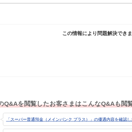
この情報により問題解決でき
解決した
解決したが分かり
解決し
にくい
のQ&Aを閲覧したお客さまはこんなQ&Aも閲
「スーパー普通預金（メインバンク プラス）」の優遇内容を確認し