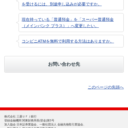
を受けるには、別途申し込みが必要ですか。
現在持っている「普通預金」を「スーパー普通預金
（メインバンク プラス）」へ変更したい。
コンビニATMを無料で利用する方法はありますか。
お問い合わせ先
このページの先頭へ
株式会社 三菱ＵＦＪ銀行
登録金融機関 関東財務局長(登金)第5号
加入協会 日本証券業協会、一般社団法人 金融先物取引業協会、