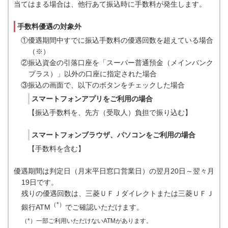
当てはまる場合は、他行あて振込時に手数料が発生します。
手数料優遇の対象外
①優遇期間中すでに振込手数料の優遇回数を超えている場合
（※）
②振込資金の引落口座を「スーパー普通預金（メインバンク
プラス）」以外の口座に指定された場合
③振込の画面で、以下のボタンをチェックした場合
スマートフォンアプリをご利用の場合
【振込手数料を、先方（受取人）負担で振り込む】
スマートフォンブラウザ、パソコンをご利用の場合
【手数料を含む】
優遇期間は判定日（月末平日窓口営業日）の翌月20日～翌々月
19日です。
残りの優遇回数は、三菱ＵＦＪダイレクトまたは三菱ＵＦＪ
（*）
銀行ATM
でご確認いただけます。
（*）一部ご利用いただけないATMがあります。