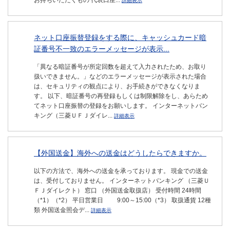
お持ちいただくもの 代表口座...
詳細表示
ネット口座振替登録をする際に、キャッシュカード暗
証番号不一致のエラーメッセージが表示...
「異なる暗証番号が所定回数を超えて入力されたため、お取り
扱いできません。」などのエラーメッセージが表示された場合
は、セキュリティの観点により、お手続きができなくなりま
す。 以下、暗証番号の再登録もしくは制限解除をし、あらため
てネット口座振替の登録をお願いします。 インターネットバン
キング（三菱ＵＦＪダイレ...
詳細表示
【外国送金】海外への送金はどうしたらできますか。
以下の方法で、海外への送金を承っております。 現金での送金
は、受付しておりません。 インターネットバンキング （三菱Ｕ
ＦＪダイレクト） 窓口 （外国送金取扱店） 受付時間 24時間
（*1）（*2） 平日営業日 9:00～15:00（*3） 取扱通貨 12種
類 外国送金照会デ...
詳細表示