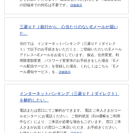
の旧端末での対応は不要です。
詳細表示
三菱ＵＦＪ銀行から、心当たりのないEメールが届い
た。
当行では、インターネットバンキング（三菱ＵＦＪダイレク
ト）で以下のお手続きをいただくと、ご登録いただいたEメール
アドレスへEメールをお送りしています。 振込、住所変更、利
用限度額変更、パスワード変更等のお手続きをした場合 「Eメ
ール配信サービス」を登録した場合、くわしくはこちら 「Eメ
ール通知サービス」を...
詳細表示
インターネットバンキング（三菱ＵＦＪダイレクト）
を解約したい。
電話または窓口にてご解約ができます。 電話 ご本人さまがコー
ルセンター にお電話ください。 ご契約状況（Eco通帳をご利用
中など）により、ご来店が必要な場合もございます。 窓口 ご本
人さまがお近くの窓口へご来店いただき、お手続きください。