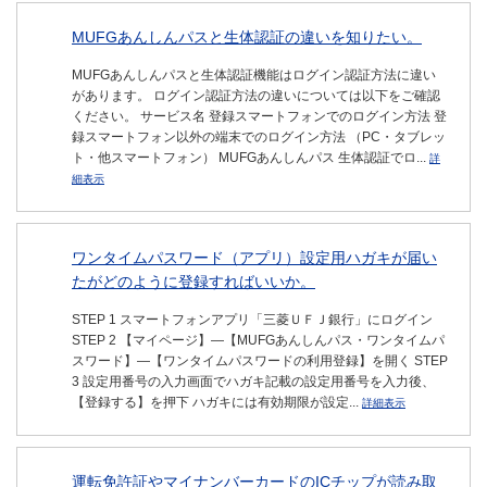
MUFGあんしんパスと生体認証の違いを知りたい。
MUFGあんしんパスと生体認証機能はログイン認証方法に違い
があります。 ログイン認証方法の違いについては以下をご確認
ください。 サービス名 登録スマートフォンでのログイン方法 登
録スマートフォン以外の端末でのログイン方法 （PC・タブレッ
ト・他スマートフォン） MUFGあんしんパス 生体認証でロ...
詳
細表示
ワンタイムパスワード（アプリ）設定用ハガキが届い
たがどのように登録すればいいか。
STEP 1 スマートフォンアプリ「三菱ＵＦＪ銀行」にログイン
STEP 2 【マイページ】―【MUFGあんしんパス・ワンタイムパ
スワード】―【ワンタイムパスワードの利用登録】を開く STEP
3 設定用番号の入力画面でハガキ記載の設定用番号を入力後、
【登録する】を押下 ハガキには有効期限が設定...
詳細表示
運転免許証やマイナンバーカードのICチップが読み取