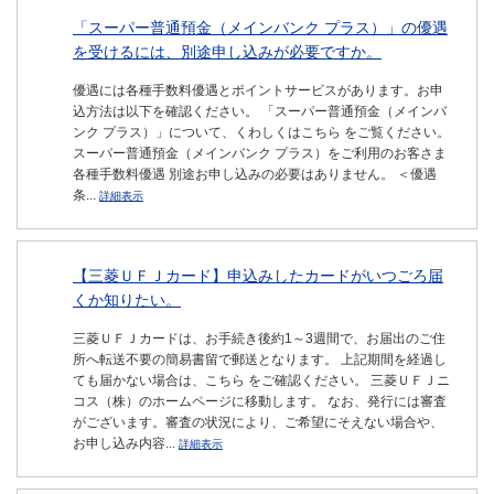
「スーパー普通預金（メインバンク プラス）」の優遇
を受けるには、別途申し込みが必要ですか。
優遇には各種手数料優遇とポイントサービスがあります。お申
込方法は以下を確認ください。 「スーパー普通預金（メインバ
ンク プラス）」について、くわしくはこちら をご覧ください。
スーパー普通預金（メインバンク プラス）をご利用のお客さま
各種手数料優遇 別途お申し込みの必要はありません。 ＜優遇
条...
詳細表示
【三菱ＵＦＪカード】申込みしたカードがいつごろ届
くか知りたい。
三菱ＵＦＪカードは、お手続き後約1～3週間で、お届出のご住
所へ転送不要の簡易書留で郵送となります。 上記期間を経過し
ても届かない場合は、こちら をご確認ください。 三菱ＵＦＪニ
コス（株）のホームページに移動します。 なお、発行には審査
がございます。審査の状況により、ご希望にそえない場合や、
お申し込み内容...
詳細表示