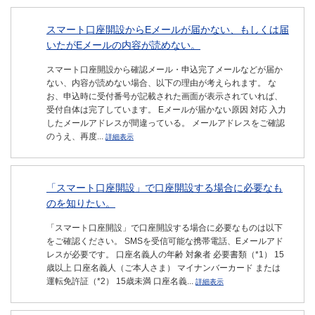
スマート口座開設からEメールが届かない、もしくは届
いたがEメールの内容が読めない。
スマート口座開設から確認メール・申込完了メールなどが届か
ない、内容が読めない場合、以下の理由が考えられます。 な
お、申込時に受付番号が記載された画面が表示されていれば、
受付自体は完了しています。 Eメールが届かない原因 対応 入力
したメールアドレスが間違っている。 メールアドレスをご確認
のうえ、再度...
詳細表示
「スマート口座開設」で口座開設する場合に必要なも
のを知りたい。
「スマート口座開設」で口座開設する場合に必要なものは以下
をご確認ください。 SMSを受信可能な携帯電話、Eメールアド
レスが必要です。 口座名義人の年齢 対象者 必要書類（*1） 15
歳以上 口座名義人（ご本人さま） マイナンバーカード または
運転免許証（*2） 15歳未満 口座名義...
詳細表示