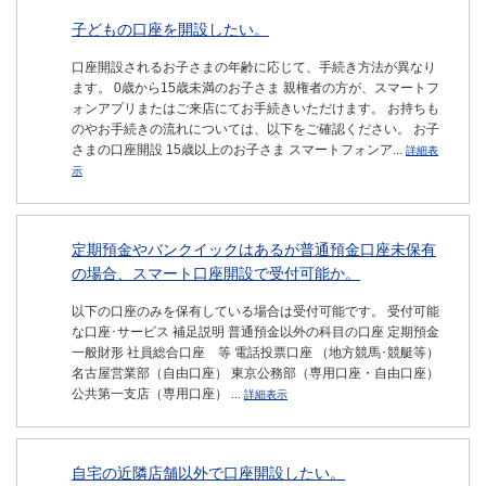
子どもの口座を開設したい。
口座開設されるお子さまの年齢に応じて、手続き方法が異なり
ます。 0歳から15歳未満のお子さま 親権者の方が、スマートフ
ォンアプリまたはご来店にてお手続きいただけます。 お持ちも
のやお手続きの流れについては、以下をご確認ください。 お子
さまの口座開設 15歳以上のお子さま スマートフォンア...
詳細表
示
定期預金やバンクイックはあるが普通預金口座未保有
の場合、スマート口座開設で受付可能か。
以下の口座のみを保有している場合は受付可能です。 受付可能
な口座･サービス 補足説明 普通預金以外の科目の口座 定期預金
一般財形 社員総合口座 等 電話投票口座 （地方競馬･競艇等）
名古屋営業部（自由口座） 東京公務部（専用口座・自由口座）
公共第一支店（専用口座） ...
詳細表示
自宅の近隣店舗以外で口座開設したい。