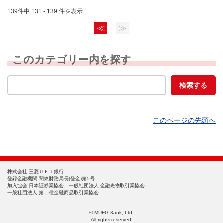
139件中 131 - 139 件を表示
≪
≫
このカテゴリー内を探す
このページの先頭へ
株式会社 三菱ＵＦＪ銀行
登録金融機関 関東財務局長(登金)第5号
加入協会 日本証券業協会、一般社団法人 金融先物取引業協会、
一般社団法人 第二種金融商品取引業協会
© MUFG Bank, Ltd.
All rights reserved.