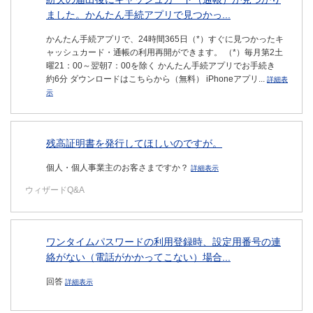
ました。かんたん手続アプリで見つかっ...
かんたん手続アプリで、24時間365日（*）すぐに見つかったキ
ャッシュカード・通帳の利用再開ができます。 （*）毎月第2土
曜21：00～翌朝7：00を除く かんたん手続アプリでお手続き
約6分 ダウンロードはこちらから（無料） iPhoneアプリ...
詳細表
示
残高証明書を発行してほしいのですが。
個人・個人事業主のお客さまですか？
詳細表示
ウィザードQ&A
ワンタイムパスワードの利用登録時、設定用番号の連
絡がない（電話がかかってこない）場合...
回答
詳細表示