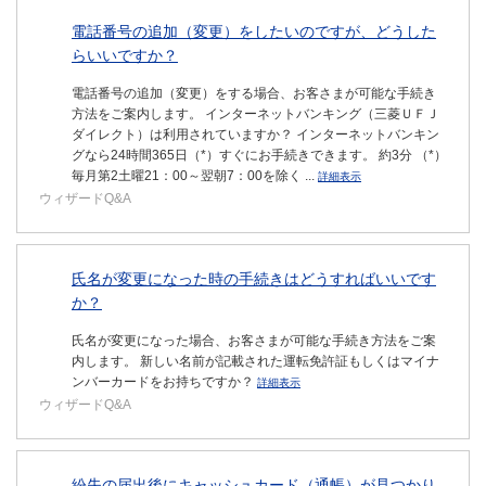
電話番号の追加（変更）をしたいのですが、どうした
らいいですか？
電話番号の追加（変更）をする場合、お客さまが可能な手続き
方法をご案内します。 インターネットバンキング（三菱ＵＦＪ
ダイレクト）は利用されていますか？ インターネットバンキン
グなら24時間365日（*）すぐにお手続きできます。 約3分 （*）
毎月第2土曜21：00～翌朝7：00を除く ...
詳細表示
ウィザードQ&A
氏名が変更になった時の手続きはどうすればいいです
か？
氏名が変更になった場合、お客さまが可能な手続き方法をご案
内します。 新しい名前が記載された運転免許証もしくはマイナ
ンバーカードをお持ちですか？
詳細表示
ウィザードQ&A
紛失の届出後にキャッシュカード（通帳）が見つかり