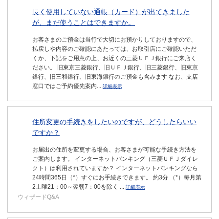
長く使用していない通帳（カード）が出てきました
が、まだ使うことはできますか。
お客さまのご預金は当行で大切にお預かりしておりますので、
払戻しや内容のご確認にあたっては、お取引店にご確認いただ
くか、下記をご用意の上、お近くの三菱ＵＦＪ銀行にご来店く
ださい。 旧東京三菱銀行、旧ＵＦＪ銀行、旧三菱銀行、旧東京
銀行、旧三和銀行、旧東海銀行のご預金も含みます なお、支店
窓口ではご予約優先案内...
詳細表示
住所変更の手続きをしたいのですが、どうしたらいい
ですか？
お届出の住所を変更する場合、お客さまが可能な手続き方法を
ご案内します。 インターネットバンキング（三菱ＵＦＪダイレ
クト）は利用されていますか？ インターネットバンキングなら
24時間365日（*）すぐにお手続きできます。 約3分 （*）毎月第
2土曜21：00～翌朝7：00を除く ...
詳細表示
ウィザードQ&A