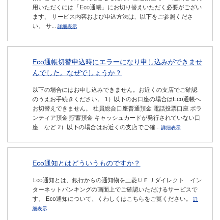
用いただくには「Eco通帳」にお切り替えいただく必要がござい
ます。 サービス内容および申込方法は、以下をご参照くださ
い。 サ...
詳細表示
Eco通帳切替申込時にエラーになり申し込みができませ
んでした。なぜでしょうか？
以下の場合にはお申し込みできません。お近くの支店でご確認
のうえお手続きください。 1）以下のお口座の場合はEco通帳へ
お切替えできません。 社員総合口座普通預金 電話投票口座 ボラ
ンティア預金 貯蓄預金 キャッシュカードが発行されていない口
座 など 2）以下の場合はお近くの支店でご確...
詳細表示
Eco通知とはどういうものですか？
Eco通知とは、銀行からの通知物を三菱ＵＦＪダイレクト イン
ターネットバンキングの画面上でご確認いただけるサービスで
す。 Eco通知について、くわしくはこちらをご覧ください。
詳
細表示