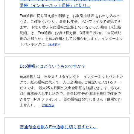
通帳（インターネット通帳）に切り...
Eco通帳に切り替え前の明細は、お取引推移表 をお申し込みの
うえ、ご確認ください。最長10年分、PDFファイルで確認でき
ます。 お切り替え前に通帳に記帳していなかった明細（未記帳
明細）は、Eco通帳にお切り替え後、3営業日以内に「未記帳明
細のお知らせ」をEco通知としてお知らせします。インターネッ
トバンキングに...
詳細表示
Eco通帳とはどういうものですか？
Eco通帳とは、三菱ＵＦＪダイレクト インターネットバンキン
グで、紙の通帳に代えて、入出金明細がご確認いただけるサー
ビスです。 最大25ヵ月間の入出金明細を確認できます。さらに
取引推移表のお申し込みで、最長10年分の明細を無料で確認で
きます（PDFファイル）。 紙の通帳は発行しません（併用でき
ません）。 ...
詳細表示
普通預金通帳をEco通帳に切り替えたい。