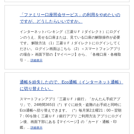
「ファミリー口座照会サービス」の利用をやめたいの
ですが、どうしたらいいですか。
インターネットバンキング（三菱ＵＦＪダイレクト）にログイ
ンのうえ、見せる口座または、見ている口座の解除操作が必要
です。 解除方法 （1）三菱ＵＦＪダイレクトにログインしてく
ださい。 ログイン画面はこちら （2）＜スマートフォンアプリ
の場合＞ 画面下部の【マイページ】から、「各種口座・各種取
引・...
詳細表示
通帳を紛失したので、Eco通帳（インターネット通帳）
に切り替えたい。
スマートフォンアプリ「三菱ＵＦＪ銀行」「かんたん手続アプ
リ」で、24時間365日（*）すぐに紛失・盗難のお手続と同時に
Eco通帳へ切り替えできます。 （*）毎月第2土曜21：00～翌朝
7：00を除く 三菱ＵＦＪ銀行アプリ ご利用方法 アプリにログイ
ン後、画面下部にある【マイページ】の「カード・通帳・印
鑑」...
詳細表示