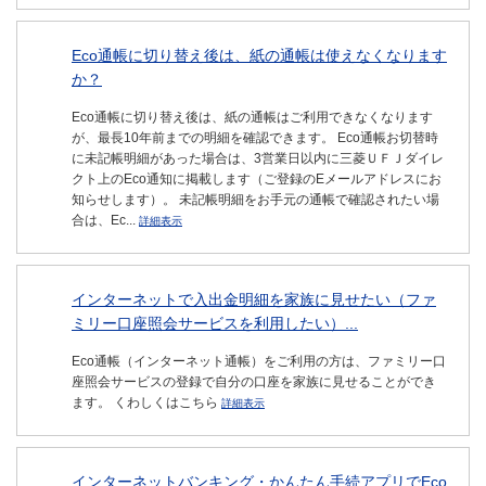
Eco通帳に切り替え後は、紙の通帳は使えなくなります
か？
Eco通帳に切り替え後は、紙の通帳はご利用できなくなります
が、最長10年前までの明細を確認できます。 Eco通帳お切替時
に未記帳明細があった場合は、3営業日以内に三菱ＵＦＪダイレ
クト上のEco通知に掲載します（ご登録のEメールアドレスにお
知らせします）。 未記帳明細をお手元の通帳で確認されたい場
合は、Ec...
詳細表示
インターネットで入出金明細を家族に見せたい（ファ
ミリー口座照会サービスを利用したい）...
Eco通帳（インターネット通帳）をご利用の方は、ファミリー口
座照会サービスの登録で自分の口座を家族に見せることができ
ます。 くわしくはこちら
詳細表示
インターネットバンキング・かんたん手続アプリでEco