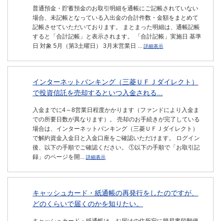
普通預金・貯蓄預金のお取引明細を通帳にご記帳されていない
場合、未記帳となっている入出金の合計件数・金額をまとめて
記帳させていただいております。 まとまった明細は、通帳記帳
すると「合計記帳」と表示されます。 「合計記帳」実施日 基準
日 対象 5月（第3土曜日） 3月末営業日 ...
詳細表示
インターネットバンキング（三菱ＵＦＪダイレクト）
で投資信託を売却するといつ入金される...
入金までに4～8営業日程度かかります（ファンドにより入金ま
での所要日数が異なります）。 売却のお手続きが完了している
場合は、インターネットバンキング（三菱ＵＦＪダイレクト）
で解約資金入金日と入金口座をご確認いただけます。 ログイン
後、以下の手順でご確認ください。 ①以下の手順で「お取引記
録」のページを開...
詳細表示
キャッシュカード・紙通帳の再発行をしたのですが、
どのくらいで届くのかを知りたい。