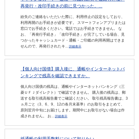
再発行・改印手続きの前に見つかった。...
紛失のご連絡をいただいた際に、利用停止の設定をしており、
利用再開のお手続きが必要です。 スマートフォンアプリまたは
窓口でお手続きください。電話ではお手続きできません。 な
お、「再発行手続き」「改印手続き」が完了している場合、見
つかったキャッシュカード・通帳・ご印鑑の利用再開はできま
せんので、再発行されたキ...
詳細表示
【個人向け国債】購入後に、通帳やインターネットバ
ンキングで残高を確認できますか。
個人向け国債の残高は、通帳やインターネットバンキング（三
菱ＵＦＪダイレクト）で確認できません。 購入後の残高は、郵
送する取引残高報告書でご確認ください。 取引残高報告書は、3
ヵ月ごと（3、6、9、12の各月末基準）のお取引をまとめて、
原則翌月中旬にお届けします。期間中にお取引がない場合は作
成されません。 お...
詳細表示
紙通帳の利用手数料について知りたい。