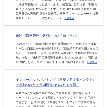
キャッシュカード・紙通帳は、お届けの住所宛に簡易書留郵便
（転送不要扱い）でお送りします。 郵送物、受付場所、手続内
容により所要日数が異なります。 所要日数 郵送物 受付場所 磁
気不良等の再発行 喪失・盗難等の再発行 キャッシュカード （三
菱ＵＦＪデビット一体型キャッシュ...
詳細表示
未利用口座管理手数料について知りたい。
2021年7月1日以降に開設された普通預金で、2年以上入出金取
引がない口座にかかる手数料です。 口座が2年間未利用となって
から、一定期間（3ヵ月）経過後も入出金取引や解約の手続きが
無い場合、『未利用口座管理手数料』をいただきます。 項目 詳
細 対象となる口座 2021年7月1日以降に開設された普...
詳細表示
インターネットバンキング（三菱ＵＦＪダイレクト）
で自動つみたて定期預金のつみたて金額...
自動つみたて定期預金のつみたて金額変更、振替停止等はイン
ターネットバンキング（三菱ＵＦＪダイレクト）からお手続き
できます。 お取扱時間：24時間 スマートフォンアプリの場合
ログイン後、画面下部にある【サービス】から、ためる・ふや