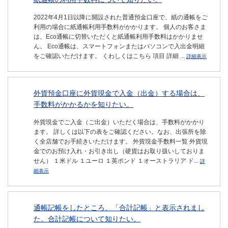
2022年4月1日以降に開設された普通預金口座で、紙の通帳をご
利用の場合に紙通帳利用手数料がかかります。 個人のお客さま
は、Eco通帳に切替いただくと紙通帳利用手数料はかかりませ
ん。 Eco通帳は、スマートフォンまたはパソコンで入出金明細
をご確認いただけます。 くわしくはこちら 項目 詳細 ...
詳細表示
外貨預金口座に外貨現金で入金（出金）する場合は、
手数料がかかるかを知りたい。
外貨現金でご入金（ご出金）いただく場合は、手数料がかかり
ます。 詳しくは以下の表をご確認ください。なお、出張所を除
く全店舗でお手続きいただけます。 外貨現金手数料一覧 外貨現
金でのお預け入れ・お引き出し（硬貨はお取り扱いしておりま
せん） １米ドル １ユーロ １英ポンド １オーストラリア ド...
詳
細表示
通帳記帳をしたところ、「合計記帳」と表示されまし
た。合計記帳について知りたい。