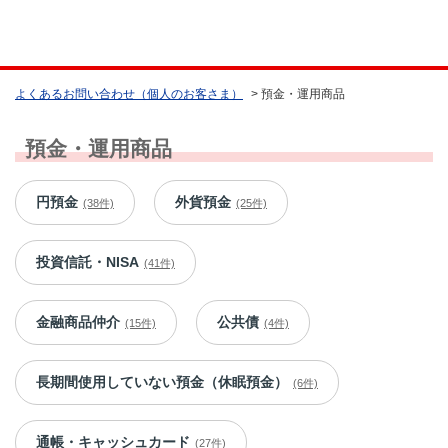
よくあるお問い合わせ（個人のお客さま）
>
預金・運用商品
預金・運用商品
円預金
外貨預金
(38件)
(25件)
投資信託・NISA
(41件)
金融商品仲介
公共債
(15件)
(4件)
長期間使用していない預金（休眠預金）
(6件)
通帳・キャッシュカード
(27件)