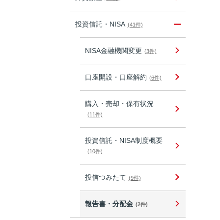
投資信託・NISA
(41件)
NISA金融機関変更
(3件)
口座開設・口座解約
(6件)
購入・売却・保有状況
(11件)
投資信託・NISA制度概要
(10件)
投信つみたて
(9件)
報告書・分配金
(2件)