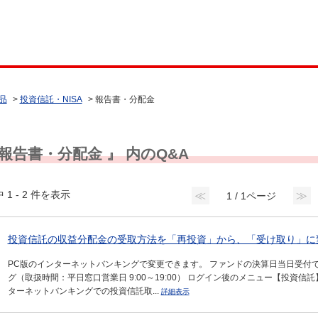
品
>
投資信託・NISA
>
報告書・分配金
 報告書・分配金 』 内のQ&A
 1 - 2 件を表示
≪
≫
1 / 1ページ
投資信託の収益分配金の受取方法を「再投資」から、「受け取り」に変
PC版のインターネットバンキングで変更できます。 ファンドの決算日当日受付で
グ（取扱時間：平日窓口営業日 9:00～19:00） ログイン後のメニュー【投資
ターネットバンキングでの投資信託取...
詳細表示