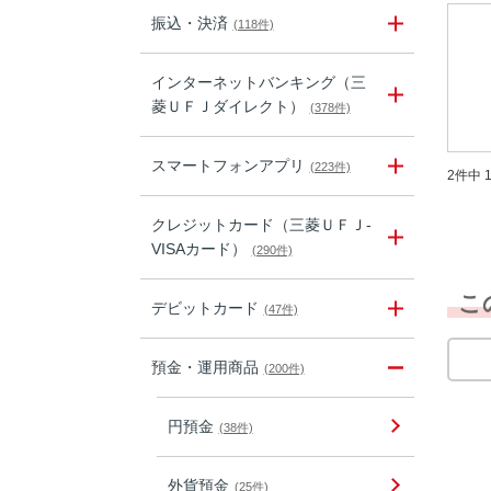
振込・決済
(118件)
インターネットバンキング（三
菱ＵＦＪダイレクト）
(378件)
スマートフォンアプリ
(223件)
2件中 1
クレジットカード（三菱ＵＦＪ-
VISAカード）
(290件)
こ
デビットカード
(47件)
預金・運用商品
(200件)
円預金
(38件)
外貨預金
(25件)