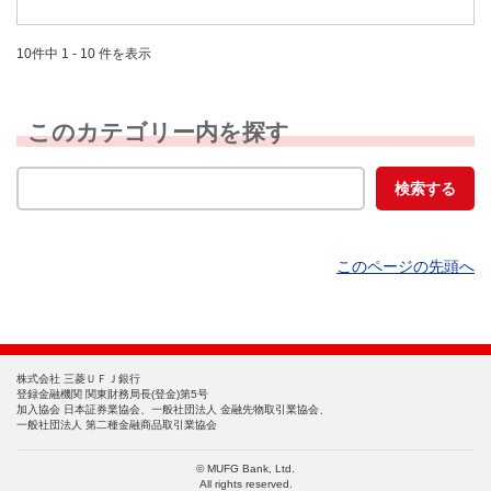
10件中 1 - 10 件を表示
このカテゴリー内を探す
このページの先頭へ
株式会社 三菱ＵＦＪ銀行
登録金融機関 関東財務局長(登金)第5号
加入協会 日本証券業協会、一般社団法人 金融先物取引業協会、
一般社団法人 第二種金融商品取引業協会
© MUFG Bank, Ltd.
All rights reserved.