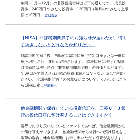
年間（1月～12月）の非課税投資枠は以下の通りです。 成長投
資枠：240万円 つみたて投資枠：120万円（毎月のつみたて上限
額は10万円）
詳細表示
【NISA】非課税期間満了のお知らせが届いたが、何も
手続きしないとどうなるか知りたい。
非課税期間満了後、自動的に課税口座（特定口座または一般口
座)へ移行され、運用が継続されます。 課税口座に移行する際、
取得価額は移行時点（非課税期間満了時）の時価となります。
NISA口座で購入された際の取得価額とはならない点にご注意く
ださい。 非課税期間満了のお取扱いについて、くわしくはこち
ら 課税口座...
詳細表示
他金融機関で保有している投資信託を、三菱ＵＦＪ銀
行の投信口座に預け替えることはできますか？
当行でお取り扱いしているファンドであれば、他金融機関から
の預け替えができます。 他金融機関から当行への預け替えをご
希望の場合、他金融機関にお申し出いただく必要があります。