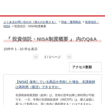
よくあるお問い合わせ（個人のお客さま）
>
預金・運用商品
>
投資信託・
NISA
>
投資信託・NISA制度概要
『 投資信託・NISA制度概要 』 内のQ&A
10件中 1 - 10 件を表示
≪
≫
1 / 1ページ
【NISA】保有している商品を売却した場合、非課税枠
は再利用（復活）できますか。
非課税保有限度額（総枠）は、売却の翌年以降に再利用が可能
です。 一方、年間の非課税投資枠（360万円）は、購入金額に
基づいて利用され、同一年内に再利用することはできません。