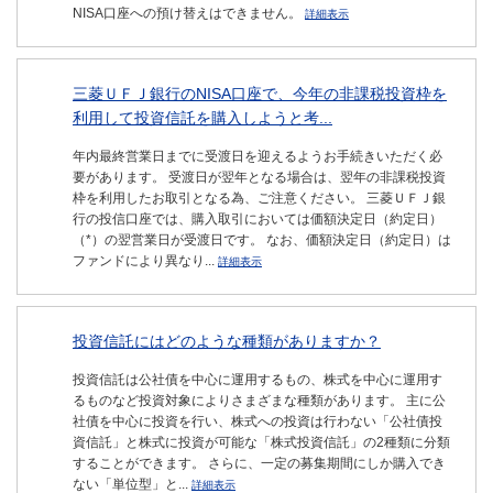
NISA口座への預け替えはできません。
詳細表示
三菱ＵＦＪ銀行のNISA口座で、今年の非課税投資枠を
利用して投資信託を購入しようと考...
年内最終営業日までに受渡日を迎えるようお手続きいただく必
要があります。 受渡日が翌年となる場合は、翌年の非課税投資
枠を利用したお取引となる為、ご注意ください。 三菱ＵＦＪ銀
行の投信口座では、購入取引においては価額決定日（約定日）
（*）の翌営業日が受渡日です。 なお、価額決定日（約定日）は
ファンドにより異なり...
詳細表示
投資信託にはどのような種類がありますか？
投資信託は公社債を中心に運用するもの、株式を中心に運用す
るものなど投資対象によりさまざまな種類があります。 主に公
社債を中心に投資を行い、株式への投資は行わない「公社債投
資信託」と株式に投資が可能な「株式投資信託」の2種類に分類
することができます。 さらに、一定の募集期間にしか購入でき
ない「単位型」と...
詳細表示