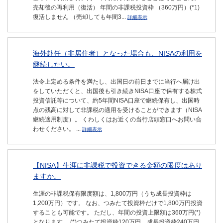
売却後の再利用（復活） 年間の非課税投資枠 （360万円）(*1)
復活しません （売却しても年間3...
詳細表示
海外赴任（非居住者）となった場合も、NISAの利用を
継続したい。
法令上定める条件を満たし、出国日の前日までに当行へ届け出
をしていただくと、出国後も引き続きNISA口座で保有する株式
投資信託等について、約5年間NISA口座で継続保有し、出国時
点の残高に対して非課税の適用を受けることができます（NISA
継続適用制度）。 くわしくはお近くの当行店頭窓口へお問い合
わせください。 ...
詳細表示
【NISA】生涯に非課税で投資できる金額の限度はあり
ますか。
生涯の非課税保有限度額は、1,800万円（うち成長投資枠は
1,200万円）です。 なお、つみたて投資枠だけで1,800万円投資
することも可能です。 ただし、年間の投資上限額は360万円(*)
となります。 (*)つみたて投資枠120万円、成長投資枠240万円