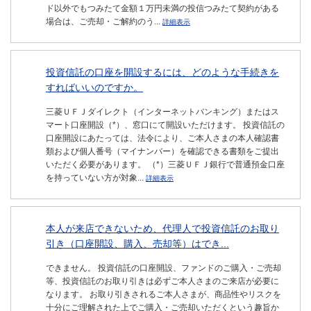
ド以外でもつみたて金額１万円未満の投信つみたて契約がある
場合は、ご売却・ご解約のう...
詳細表示
投資信託の口座を開設するには、どのような手続きを
すればいいのですか。
三菱ＵＦＪダイレクト（インターネットバンキング）またはス
マート口座開設（*）、窓口にて開設いただけます。 投資信託の
口座開設にあたっては、法令により、ご本人さまの本人確認書
類および個人番号（マイナンバー）を確認できる書類をご提出
いただく必要があります。 （*）三菱ＵＦＪ銀行で普通預金口座
を持っていない方が対象...
詳細表示
本人が来店できないため、代理人で投資信託のお取り
引き（口座開設、購入、売却等）はでき...
できません。 投資信託の口座開設、ファンドのご購入・ご売却
等、投資信託のお取り引きは必ずご本人さまのご来店が必要に
なります。 お取り引きされるご本人さまが、商品性やリスクを
十分にご理解された上でご購入・ご売却いただくという趣旨か