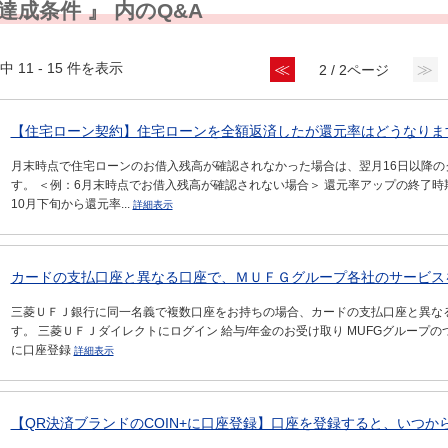
 達成条件 』 内のQ&A
中 11 - 15 件を表示
≪
≫
2 / 2ページ
【住宅ローン契約】住宅ローンを全額返済したが還元率はどうなりま
月末時点で住宅ローンのお借入残高が確認されなかった場合は、翌月16日以降
す。 ＜例：6月末時点でお借入残高が確認されない場合＞ 還元率アップの終了時期
10月下旬から還元率...
詳細表示
カードの支払口座と異なる口座で、ＭＵＦＧグループ各社のサービスを
三菱ＵＦＪ銀行に同一名義で複数口座をお持ちの場合、カードの支払口座と異な
す。 三菱ＵＦＪダイレクトにログイン 給与/年金のお受け取り MUFGグループの
に口座登録
詳細表示
【QR決済ブランドのCOIN+に口座登録】口座を登録すると、いつから