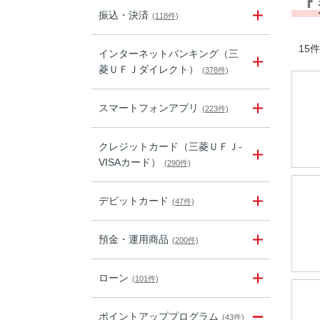
『
振込・決済
(118件)
15件
インターネットバンキング（三
菱ＵＦＪダイレクト）
(378件)
スマートフォンアプリ
(223件)
クレジットカード（三菱ＵＦＪ-
VISAカード）
(290件)
デビットカード
(47件)
預金・運用商品
(200件)
ローン
(101件)
ポイントアッププログラム
(43件)