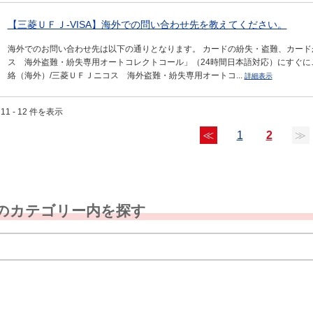
【三菱ＵＦＪ-VISA】海外での問い合わせ先を教えてください。
海外でのお問い合わせ先は以下の通りとなります。 カードの紛失・盗難、カード
ス 海外盗難・紛失専用オートコレクトコール」（24時間日本語対応）にすぐに
絡（海外）/三菱ＵＦＪニコス 海外盗難・紛失専用オートコ...
詳細表示
11 - 12 件を表示
≪
1
2
≫
のカテゴリー内を探す