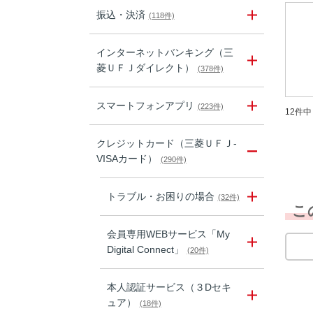
振込・決済
(118件)
インターネットバンキング（三
菱ＵＦＪダイレクト）
(378件)
スマートフォンアプリ
(223件)
12件中 
クレジットカード（三菱ＵＦＪ-
VISAカード）
(290件)
トラブル・お困りの場合
(32件)
こ
会員専用WEBサービス「My
Digital Connect」
(20件)
本人認証サービス（３Dセキ
ュア）
(18件)