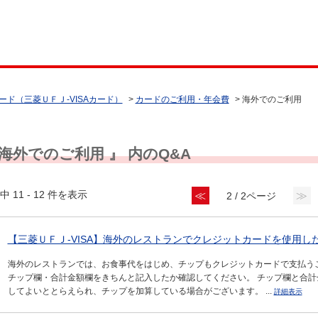
ード（三菱ＵＦＪ-VISAカード）
>
カードのご利用・年会費
>
海外でのご利用
 海外でのご利用 』 内のQ&A
中 11 - 12 件を表示
≪
≫
2 / 2ページ
【三菱ＵＦＪ-VISA】海外のレストランでクレジットカードを使用した
海外のレストランでは、お食事代をはじめ、チップもクレジットカードで支払う
チップ欄・合計金額欄をきちんと記入したか確認してください。 チップ欄と合
してよいととらえられ、チップを加算している場合がございます。 ...
詳細表示