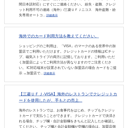
間日本語対応）にすぐにご連絡ください。 紛失・盗難、クレジ
ット利用不可の連絡（海外）/三菱ＵＦＪニコス 海外盗難・紛
失専用オートコ...
詳細表示
海外でのカード利用方法を教えてください。
ショッピングのご利用は、「VISA」のマークのある世界中の加
盟店でご利用いただけます。クレジットカードの情報はICチッ
プ、磁気ストライプの両方に記憶しております。ご利用いただ
く加盟店によってご利用方法が異なりますのでご注意くださ
い。 IC対応端末が設置されていない加盟店の場合 カードをご提
示 →加盟店で...
詳細表示
【三菱ＵＦＪ-VISA】海外のレストランでクレジットカ
ードを使用したが、手もとの売上...
海外のレストランでは、お食事代をはじめ、チップもクレジッ
トカードで支払うことができます。 クレジットカードで決済さ
れる場合、チップ欄・合計金額欄をきちんと記入したか確認し
てください。 チップ欄と合計金額欄が空欄の場合は、加盟店側