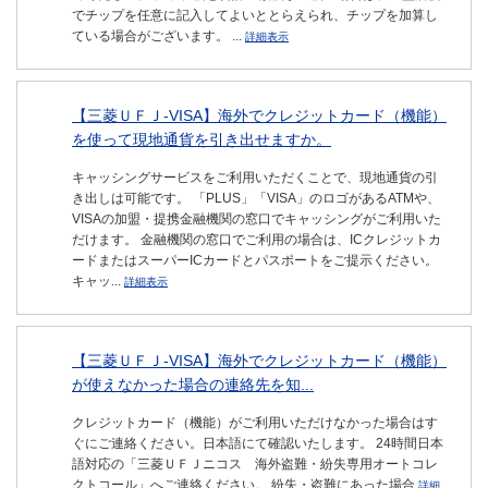
でチップを任意に記入してよいととらえられ、チップを加算し
ている場合がございます。 ...
詳細表示
【三菱ＵＦＪ-VISA】海外でクレジットカード（機能）
を使って現地通貨を引き出せますか。
キャッシングサービスをご利用いただくことで、現地通貨の引
き出しは可能です。 「PLUS」「VISA」のロゴがあるATMや、
VISAの加盟・提携金融機関の窓口でキャッシングがご利用いた
だけます。 金融機関の窓口でご利用の場合は、ICクレジットカ
ードまたはスーパーICカードとパスポートをご提示ください。
キャッ...
詳細表示
【三菱ＵＦＪ-VISA】海外でクレジットカード（機能）
が使えなかった場合の連絡先を知...
クレジットカード（機能）がご利用いただけなかった場合はす
ぐにご連絡ください。日本語にて確認いたします。 24時間日本
語対応の「三菱ＵＦＪニコス 海外盗難・紛失専用オートコレ
クトコール」へご連絡ください。 紛失・盗難にあった場合
詳細