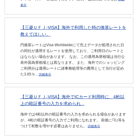
表示
【三菱ＵＦＪ-VISA】海外で利用した時の換算レートを
教えてほしい。
円換算レートはVisa Worldwideにて売上データが処理された日
の同社が適用するレートを使用しており、ご利用日のレートと
はならない場合があります。 なお、この適用為替相場は当行公
表外国為替相場とは異なります。 また、海外でのショッピング
ご利用分は適用レートに諸事務処理等の費用として当行が定め
た3.85％...
詳細表示
【三菱ＵＦＪ-VISA】海外でICカード利用時に、4桁以
上の暗証番号の入力を求められ...
海外では4桁以外の暗証番号の入力を求められる場合があります
が、4桁の暗証番号の入力でご利用になれます。 前後に｢0｣等を
つけて桁数を増やす必要はありません。
詳細表示