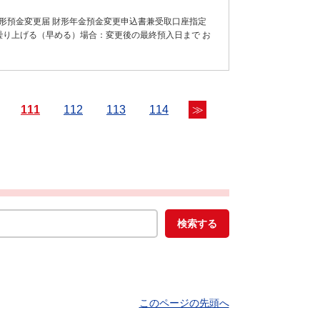
形預金変更届 財形年金預金変更申込書兼受取口座指定
繰り上げる（早める）場合：変更後の最終預入日まで お
111
112
113
114
≫
このページの先頭へ