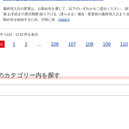
最終預入日の変更は、お勤め先を通じて、以下のいずれかをご提出ください。 財
届 お手続きの受付期限 繰り下げる（遅らせる）場合：変更前の最終預入日まで 
勤め先を経由するため、日程に余...
詳細表示
中 1101 - 1110 件を表示
≪
1
2
…
106
107
108
109
110
のカテゴリー内を探す