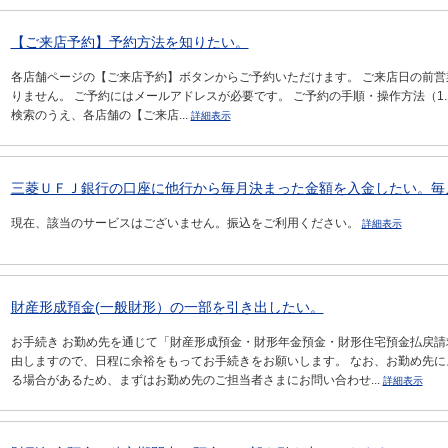
【ご来店予約】予約方法を知りたい。
各店舗ページの【ご来店予約】ボタンからご予約いただけます。 ご来店日の前営
りません。 ご予約にはメールアドレスが必要です。 ご予約の手順・操作方法（1.11
検索のうえ、各店舗の【ご来店...
詳細表示
三菱ＵＦＪ銀行の口座に他行から毎月決まった金額を入金したい。毎月
現在、該当のサービスはございません。振込をご利用ください。
詳細表示
財産形成預金(一般財形）の一部を引き出したい。
お手続き お勤め先を通じて「財産形成預金・財形年金預金・財形住宅預金払戻請
由しますので、日程に余裕をもってお手続きをお願いします。 なお、お勤め先
る場合があるため、まずはお勤め先のご担当者さまにお問い合わせ...
詳細表示