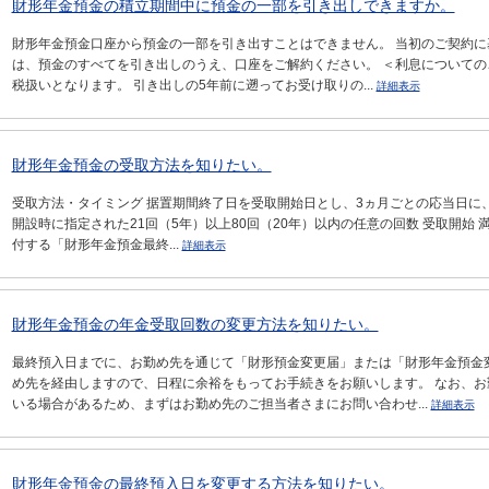
財形年金預金の積立期間中に預金の一部を引き出しできますか。
財形年金預金口座から預金の一部を引き出すことはできません。 当初のご契約に
は、預金のすべてを引き出しのうえ、口座をご解約ください。 ＜利息についての
税扱いとなります。 引き出しの5年前に遡ってお受け取りの...
詳細表示
財形年金預金の受取方法を知りたい。
受取方法・タイミング 据置期間終了日を受取開始日とし、3ヵ月ごとの応当日に、
開設時に指定された21回（5年）以上80回（20年）以内の任意の回数 受取開始 
付する「財形年金預金最終...
詳細表示
財形年金預金の年金受取回数の変更方法を知りたい。
最終預入日までに、お勤め先を通じて「財形預金変更届」または「財形年金預金
め先を経由しますので、日程に余裕をもってお手続きをお願いします。 なお、
いる場合があるため、まずはお勤め先のご担当者さまにお問い合わせ...
詳細表示
財形年金預金の最終預入日を変更する方法を知りたい。