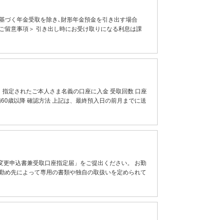
基づく年金受取を除き､財形年金預金を引き出す場合
ご留意事項＞ 引き出し時にお受け取りになる利息は課
指定されたご本人さま名義の口座に入金 受取回数 口座
満60歳以降 確認方法 上記は、最終預入日の前月までに送
変更申込書兼受取口座指定届」をご提出ください。 お勤
お勤め先によって専用の書類や独自の取扱いを定められて