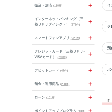
イ
振込・決済
(118件)
インターネットバンキング（三
菱ＵＦＪダイレクト）
(378件)
ク
スマートフォンアプリ
(223件)
預
クレジットカード（三菱ＵＦＪ-
VISAカード）
(290件)
ポ
デビットカード
(47件)
預金・運用商品
(200件)
ローン
(101件)
『
ポイントアッププログラム
(43件)