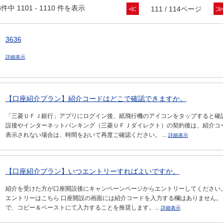
8件中 1101 - 1110 件を表示
≪
111 / 114ページ
3636
詳細表示
【口座紹介プラン】紹介コードはどこで確認できますか。
「三菱ＵＦＪ銀行」アプリにログイン後、紙飛行機のアイコンをタップすると確認
設後やインターネットバンキング（三菱ＵＦＪダイレクト）の契約後は、紹介コ
表示されない場合は、時間をおいて再度ご確認ください。 ...
詳細表示
【口座紹介プラン】いつエントリーすればよいですか。
紹介を受けた方が口座開設後にキャンペーンページからエントリーしてください
エントリーはこちら 口座開設の画面には紹介コードを入力する欄はありません。
で、コピー＆ペーストにて入力することを推奨します。...
詳細表示