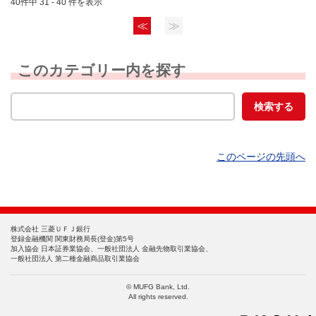
40件中 31 - 40 件を表示
≪
≫
このカテゴリー内を探す
このページの先頭へ
株式会社 三菱ＵＦＪ銀行
登録金融機関 関東財務局長(登金)第5号
加入協会 日本証券業協会、一般社団法人 金融先物取引業協会、
一般社団法人 第二種金融商品取引業協会
© MUFG Bank, Ltd.
All rights reserved.