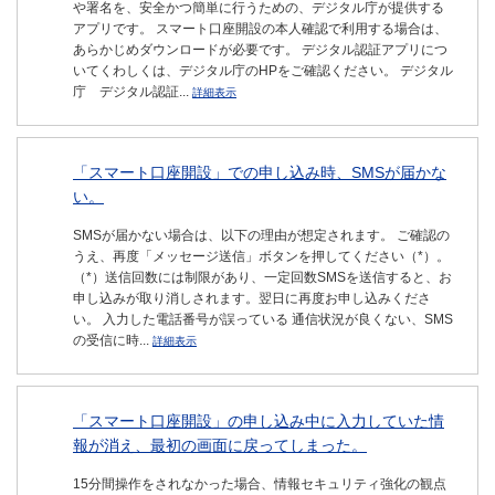
や署名を、安全かつ簡単に行うための、デジタル庁が提供する
アプリです。 スマート口座開設の本人確認で利用する場合は、
あらかじめダウンロードが必要です。 デジタル認証アプリにつ
いてくわしくは、デジタル庁のHPをご確認ください。 デジタル
庁 デジタル認証...
詳細表示
「スマート口座開設」での申し込み時、SMSが届かな
い。
SMSが届かない場合は、以下の理由が想定されます。 ご確認の
うえ、再度「メッセージ送信」ボタンを押してください（*）。
（*）送信回数には制限があり、一定回数SMSを送信すると、お
申し込みが取り消しされます。翌日に再度お申し込みくださ
い。 入力した電話番号が誤っている 通信状況が良くない、SMS
の受信に時...
詳細表示
「スマート口座開設」の申し込み中に入力していた情
報が消え、最初の画面に戻ってしまった。
15分間操作をされなかった場合、情報セキュリティ強化の観点