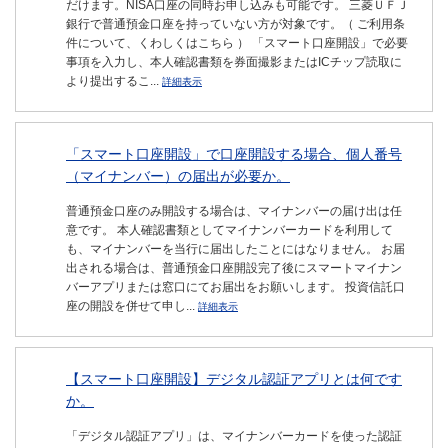
だけます。NISA口座の同時お申し込みも可能です。 三菱ＵＦＪ
銀行で普通預金口座を持っていない方が対象です。（ ご利用条
件について、くわしくはこちら ） 「スマート口座開設」で必要
事項を入力し、本人確認書類を券面撮影またはICチップ読取に
より提出するこ...
詳細表示
「スマート口座開設」で口座開設する場合、個人番号
（マイナンバー）の届出が必要か。
普通預金口座のみ開設する場合は、マイナンバーの届け出は任
意です。 本人確認書類としてマイナンバーカードを利用して
も、マイナンバーを当行に届出したことにはなりません。 お届
出される場合は、普通預金口座開設完了後にスマートマイナン
バーアプリまたは窓口にてお届出をお願いします。 投資信託口
座の開設を併せて申し...
詳細表示
【スマート口座開設】デジタル認証アプリとは何です
か。
「デジタル認証アプリ」は、マイナンバーカードを使った認証