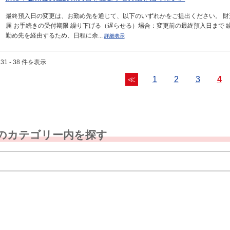
最終預入日の変更は、お勤め先を通じて、以下のいずれかをご提出ください。 財
届 お手続きの受付期限 繰り下げる（遅らせる）場合：変更前の最終預入日まで 
勤め先を経由するため、日程に余...
詳細表示
31 - 38 件を表示
≪
1
2
3
4
のカテゴリー内を探す