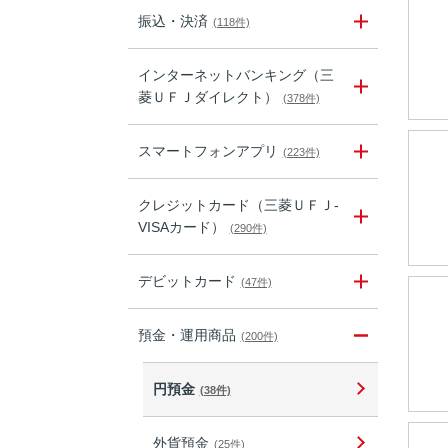
振込・決済
(118件)
インターネットバンキング（三
菱ＵＦＪダイレクト）
(378件)
スマートフォンアプリ
(223件)
クレジットカード（三菱ＵＦＪ-
VISAカード）
(290件)
デビットカード
(47件)
預金・運用商品
(200件)
円預金
(38件)
外貨預金
(25件)