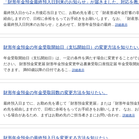
「財形年金預金最終預入日到来のお知らせ」が届きました。対応を教
最終預入日から2ヵ月後応当日までに、お勤め先を通じて「財産形成年金貯蓄の非
経由しますので、日程に余裕をもってお手続きをお願いします。 なお、「財産
金最終預入日到来のお知らせ」とあわせて、財形年金預金の最終...
詳細表示
財形年金預金の年金受取開始日（支払開始日）の変更方法を知りたい
年金受取開始日（支払開始日）は、一定の条件を満たす場合に変更することがで
ださい。 財形預金変更届 財形年金預金変更申込書兼受取口座指定届 年金受取開
できます。 満60歳以降の日付であるこ...
詳細表示
財形年金預金の年金受取回数の変更方法を知りたい。
最終預入日までに、お勤め先を通じて「財形預金変更届」または「財形年金預金
め先を経由しますので、日程に余裕をもってお手続きをお願いします。 なお、
いる場合があるため、まずはお勤め先のご担当者さまにお問い合わせ...
詳細表示
財形年金預金の最終預入日を変更する方法を知りたい。