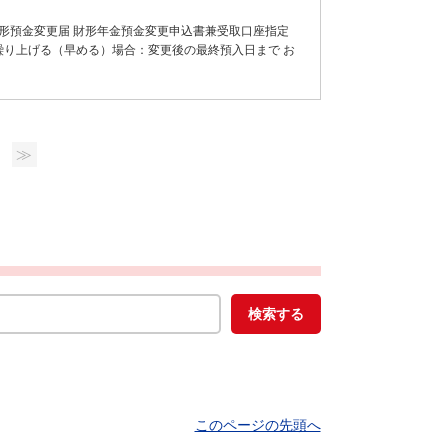
形預金変更届 財形年金預金変更申込書兼受取口座指定
繰り上げる（早める）場合：変更後の最終預入日まで お
≫
このページの先頭へ