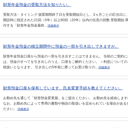
財形年金預金の受取方法を知りたい。
受取方法・タイミング 据置期間終了日を受取開始日とし、3ヵ月ごとの応当日に、
開設時に指定された21回（5年）以上80回（20年）以内の任意の回数 受取開始 
付する「財形年金預金最終...
詳細表示
財形年金預金の積立期間中に預金の一部を引き出しできますか。
財形年金預金口座から預金の一部を引き出すことはできません。 当初のご契約に
は、預金のすべてを引き出しのうえ、口座をご解約ください。 ＜利息についての
税扱いとなります。 引き出しの5年前に遡ってお受け取りの...
詳細表示
財形預金口座を保有しています。氏名変更手続を教えてください。
お勤め先を通じて「財形預金変更届」をご提出ください。 お勤め先を経由しま
なお、お勤め先によって専用の書類や独自の取扱いを定められている場合がある
ださい。
詳細表示