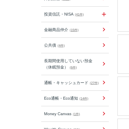
投資信託・NISA
(41件)
金融商品仲介
(15件)
公共債
(4件)
長期間使用していない預金
（休眠預金）
(6件)
通帳・キャッシュカード
(27件)
Eco通帳・Eco通知
(14件)
Money Canvas
(1件)