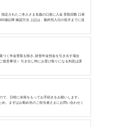
指定されたご本人さま名義の口座に入金 受取回数 口座
満60歳以降 確認方法 上記は、最終預入日の前月までに送
基づく年金受取を除き､財形年金預金を引き出す場合
ご留意事項＞ 引き出し時にお受け取りになる利息は課
すので、日程に余裕をもってお手続きをお願いします。
ため、まずはお勤め先のご担当者さまにお問い合わせく