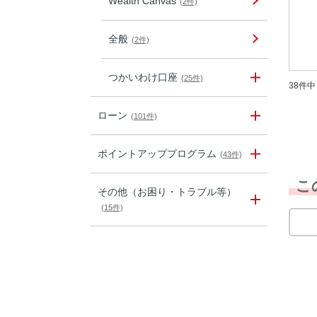
Wealth Canvas
(2件)
全般
(2件)
つかいわけ口座
(25件)
38件中 
ローン
(101件)
ポイントアッププログラム
(43件)
こ
その他（お困り・トラブル等）
(15件)