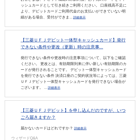
ッシュカードとして引き続きご利用ください。 口座残高不足に
より、デビットカードご利用代金のお支払いができていない明
細がある場合、受付ができま...
詳細表示
【三菱ＵＦＪデビット一体型キャッシュカード】発行
できない条件や更改（更新）時の注意事...
発行できない条件や更改時の注意事項について、以下をご確認
ください。 更改とは、有効期限到来に伴い新しい有効期限のカ
ードが発行されることです。 デビット一体型キャッシュカード
を発行できない条件 決済口座のご契約状況等によっては、三菱
ＵＦＪデビット一体型キャッシュカードを発行できない場合が
ございます。 ...
詳細表示
【三菱ＵＦＪデビット】を申し込んだのですが、いつ
ごろ届きますか？
届かないカードはどれですか？
詳細表示
ウィザードQ&A