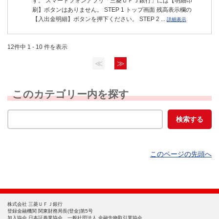
す。 スマートフォンアプリ「三菱ＵＦＪ銀行」には【明細印
刷】ボタンはありません。 STEP 1 トップ画面 残高表示欄の
【入出金明細】ボタンを押下ください。 STEP 2 ...
詳細表示
12件中 1 - 10 件を表示
≪
≫
このカテゴリー内を探す
このページの先頭へ
株式会社 三菱ＵＦＪ銀行
登録金融機関 関東財務局長(登金)第5号
加入協会 日本証券業協会、一般社団法人 金融先物取引業協会、