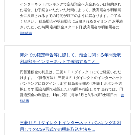
インターネットバンキングで定期預金へ入金あるいは解約され
た場合、お手続きいただいた時間によって、残高照会や明細照
会に反映されるまでの時間が以下のように異なります。ご了承
ください。 残高照会や明細照会に反映されるタイミング お手続
きいただいた時間 定期預金スタート日 残高照会や明細照会に...
詳細表示
海外での確定申告等に際して、預金に関する年間受取
利息額をインターネットで確認すること...
円普通預金の利息は、三菱ＵＦＪダイレクトにてご確認いただ
けます。 《操作方法》 三菱ＵＦＪダイレクトのインターネット
バンキングにログインします 残高表示欄の【明細】ボタンを選
択します 照会期間で確認したい期間を指定します 当行では、円
普通預金の利息は、1年に2回（毎年2月と8月の第3土曜日の...
詳
細表示
三菱ＵＦＪダイレクトインターネットバンキングを利
用してのCSV形式での明細取込方法を...