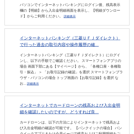
パソコンでインターネットバンキングにログイン後、残高表示
欄の【明細】から入出金明細画面を表示し、【明細ダウンロー
ド】からご利用ください。
詳細表示
インターネットバンキング（三菱ＵＦＪダイレクト）
で行った過去の取引内容や操作履歴の確...
インターネットバンキング（三菱ＵＦＪダイレクト）にログイ
ンし、以下の手順でご確認ください。 スマートフォンアプリの
場合 画面下部にある【マイページ】から、「各種口座・各種取
引・振込」 ＞ 「お取引記録の確認」を選択 スマートフォンブラ
ウザ・パソコンの場合 トップ画面の【お取引記録】を選択 な
お...
詳細表示
インターネットでカードローンの残高および入出金明
細を確認したいのですが、どうすれば良...
カードローンは、以下の方法によりインターネットで残高およ
び入出金明細の確認が可能です。 【バンクイックの場合】 バン
クイックアプリまたは会員ページで残高およびご利用明細をご