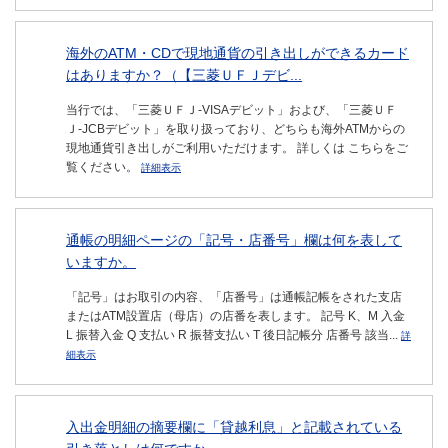
海外のATM・CDで現地通貨の引き出しができるカード
はありますか？（【三菱ＵＦＪデビ...
当行では、「三菱ＵＦＪ-VISAデビット」および、「三菱ＵＦ
Ｊ-JCBデビット」を取り扱っており、どちらも海外ATMからの
現地通貨引き出しがご利用いただけます。 詳しくは こちらをご
覧ください。
詳細表示
通帳の明細ページの「記号・店番号」欄は何を表して
いますか。
「記号」はお取引の内容、「店番号」は通帳記帳をされた支店
またはATM設置店（母店）の店番を表します。 記号 K、M 入金
L 振替入金 Q 支払い R 振替支払い T 後日記帳分 店番号 該当...
詳
細表示
入出金明細の摘要欄に「貸越利息」と記載されている