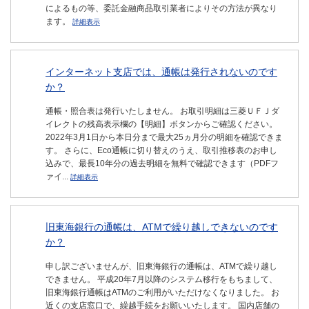
によるもの等、委託金融商品取引業者によりその方法が異なり
ます。
詳細表示
インターネット支店では、通帳は発行されないのです
か？
通帳・照合表は発行いたしません。 お取引明細は三菱ＵＦＪダ
イレクトの残高表示欄の【明細】ボタンからご確認ください。
2022年3月1日から本日分まで最大25ヵ月分の明細を確認できま
す。 さらに、Eco通帳に切り替えのうえ、取引推移表のお申し
込みで、最長10年分の過去明細を無料で確認できます（PDFフ
ァイ...
詳細表示
旧東海銀行の通帳は、ATMで繰り越しできないのです
か？
申し訳ございませんが、旧東海銀行の通帳は、ATMで繰り越し
できません。 平成20年7月以降のシステム移行をもちまして、
旧東海銀行通帳はATMのご利用がいただけなくなりました。 お
近くの支店窓口で、繰越手続をお願いいたします。 国内店舗の