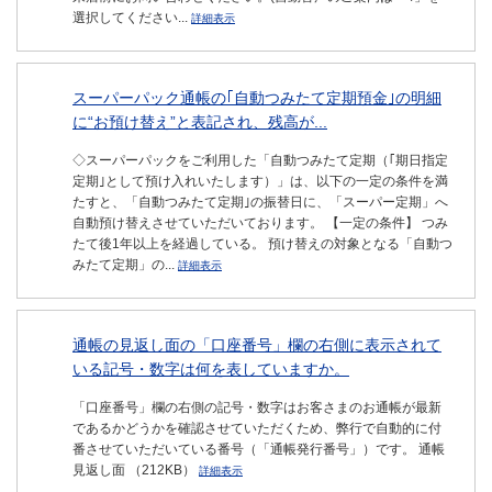
選択してください...
詳細表示
スーパーパック通帳の｢自動つみたて定期預金｣の明細
に“お預け替え”と表記され、残高が...
◇スーパーパックをご利用した「自動つみたて定期（｢期日指定
定期｣として預け入れいたします）」は、以下の一定の条件を満
たすと、「自動つみたて定期｣の振替日に、「スーパー定期」へ
自動預け替えさせていただいております。 【一定の条件】 つみ
たて後1年以上を経過している。 預け替えの対象となる「自動つ
みたて定期」の...
詳細表示
通帳の見返し面の「口座番号」欄の右側に表示されて
いる記号・数字は何を表していますか。
「口座番号」欄の右側の記号・数字はお客さまのお通帳が最新
であるかどうかを確認させていただくため、弊行で自動的に付
番させていただいている番号（「通帳発行番号」）です。 通帳
見返し面 （212KB）
詳細表示