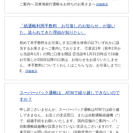
ご案内へ 旧東海銀行通帳をお持ちのお客さまへ
詳細表示
「紙通帳利用手数料 お引落しのお知らせ」が届い
た。送られてきた理由が知りたい。
初めて本手数料をお引落しする口座を保有の以下いずれかに該
当するお客さまへご案内しております。 ①直近1年（前年2月か
ら当該年1月）の間に口座を開設 ②当該年1月31日時点で18歳
お引落しが2回目以降の口座は、お知らせをお送りいたしませ
ん。 本手数料についてくわしくはこちら なお、お引落しまでに
E...
詳細表示
スーパーパック通帳は、ATMで繰り越しできないので
すか？
申し訳ございませんが、スーパーパック通帳はATMでは繰り越
しできません。 お近くの支店窓口、または自動通帳繰越機（*）
で、繰越手続をお願いいたします。 国内店舗のご案内へ （*）
自動通帳繰越機が設置されていない支店もございますので、ご
来店前にお問い合わせください。(自動音声のご案内は「4」を