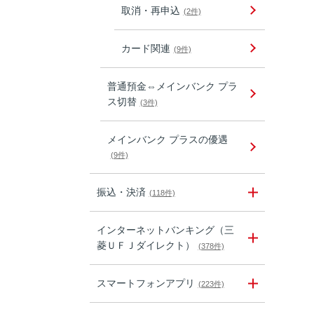
取消・再申込
(2件)
カード関連
(9件)
普通預金⇔メインバンク プラ
ス切替
(3件)
メインバンク プラスの優遇
(9件)
振込・決済
(118件)
インターネットバンキング（三
菱ＵＦＪダイレクト）
(378件)
スマートフォンアプリ
(223件)