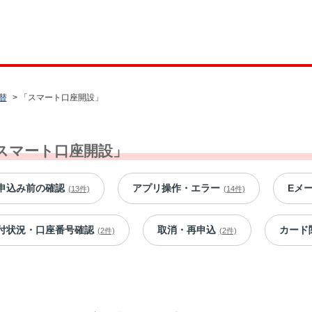
替
>
「スマート口座開設」
スマート口座開設」
申込み前の確認
アプリ操作・エラー
Eメ
(13件)
(14件)
付状況・口座番号確認
取消・再申込
カード
(2件)
(2件)