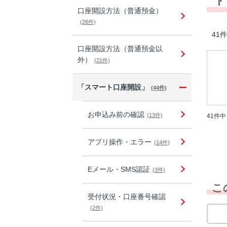
『
口座開設方法（普通預金）
(26件)
41件
口座開設方法（普通預金以
外）
(21件)
「スマート口座開設」
(44件)
お申込み前の確認
(13件)
41件中 
アプリ操作・エラー
(14件)
Eメール・SMS認証
(3件)
こ
受付状況・口座番号確認
(2件)