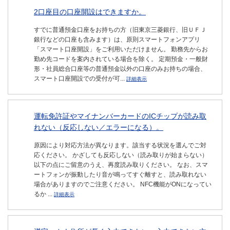
2口座目の口座開設はできますか。
すでに普通預金口座をお持ちの方（旧東京三菱銀行、旧ＵＦＪ
銀行などの口座も含みます）は、原則スマートフォンアプリ
「スマート口座開設」をご利用いただけません。 勤務先からお
勤め先コードを案内されている場合を除く。 定期預金・一般財
形・社員総合口座等の普通預金以外の口座のみお持ちの場合、
スマート口座開設での受付が可...
詳細表示
運転免許証やマイナンバーカードのICチップが読み取
れない（反応しない／エラーになる）。
原因により対応方法が異なります。該当する状況を選んでご対
応ください。 かざしても反応しない（読み取りが始まらない）
以下の点にご留意のうえ、再度読み取りください。 なお、スマ
ートフォンが振動したり音が鳴ってすぐ離すと、読み取れない
場合がありますのでご注意ください。 NFC機能がONになってい
るか ...
詳細表示