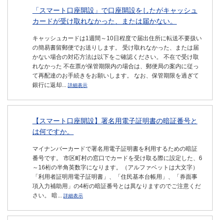
「スマート口座開設」で口座開設をしたがキャッシュ
カードが受け取れなかった、または届かない。
キャッシュカードは1週間～10日程度で届出住所に転送不要扱い
の簡易書留郵便でお送りします。 受け取れなかった、または届
かない場合の対応方法は以下をご確認ください。 不在で受け取
れなかった 不在票が保管期限内の場合は、郵便局の案内に従っ
て再配達のお手続きをお願いします。 なお、保管期限を過ぎて
銀行に返却...
詳細表示
【スマート口座開設】署名用電子証明書の暗証番号と
は何ですか。
マイナンバーカードで署名用電子証明書を利用するための暗証
番号です。 市区町村の窓口でカードを受け取る際に設定した、6
～16桁の半角英数字になります。（アルファベットは大文字）
「利用者証明用電子証明書」、「住民基本台帳用」、「券面事
項入力補助用」の4桁の暗証番号とは異なりますのでご注意くだ
さい。 暗...
詳細表示