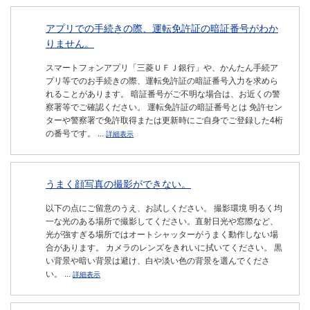
アプリでの手続きの際、運転免許証の暗証番号がわか
りません。
スマートフォンアプリ「三菱ＵＦＪ銀行」や、かんたん手続ア
プリ等でのお手続きの際、運転免許証の暗証番号入力を求めら
れることがあります。 暗証番号がご不明な場合は、お近くの警
察署等でご確認ください。 運転免許証の暗証番号とは 免許セン
ターや警察署で免許取得または更新時にご自身でご登録した4桁
の番号です。 ...
詳細表示
うまく顔写真の撮影ができない。
以下の点にご留意のうえ、お試しください。 撮影環境 明るく均
一な光のある場所で撮影してください。直射日光や窓際など、
光が強すぎる場所ではオートシャッターがうまく動作しない場
合があります。 カメラのレンズをきれいに拭いてください。 黒
い背景や暗い背景は避け、白や淡い色の背景を選んでくださ
い。 ...
詳細表示