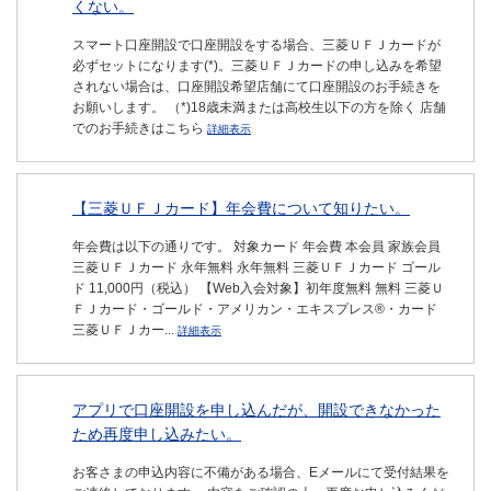
くない。
スマート口座開設で口座開設をする場合、三菱ＵＦＪカードが
必ずセットになります(*)。三菱ＵＦＪカードの申し込みを希望
されない場合は、口座開設希望店舗にて口座開設のお手続きを
お願いします。 （*)18歳未満または高校生以下の方を除く 店舗
でのお手続きはこちら
詳細表示
【三菱ＵＦＪカード】年会費について知りたい。
年会費は以下の通りです。 対象カード 年会費 本会員 家族会員
三菱ＵＦＪカード 永年無料 永年無料 三菱ＵＦＪカード ゴール
ド 11,000円（税込） 【Web入会対象】初年度無料 無料 三菱Ｕ
ＦＪカード・ゴールド・アメリカン・エキスプレス®・カード
三菱ＵＦＪカー...
詳細表示
アプリで口座開設を申し込んだが、開設できなかった
ため再度申し込みたい。
お客さまの申込内容に不備がある場合、Eメールにて受付結果を