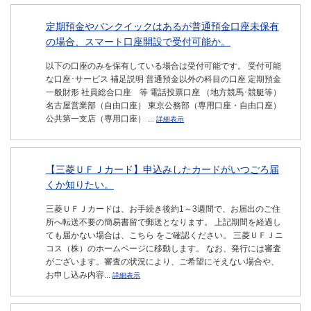
定期預金やバンクイックはあるが普通預金口座未保有
の場合、スマート口座開設で受付可能か。
以下の口座のみを保有している場合は受付可能です。 受付可能
な口座･サービス 補足説明 普通預金以外の科目の口座 定期預金
一般財形 社員総合口座 等 電話投票口座 （地方競馬･競艇等）
名古屋営業部（自由口座） 東京公務部（専用口座・自由口座）
公共第一支店（専用口座） ...
詳細表示
【三菱ＵＦＪカード】申込みしたカードがいつごろ届
くか知りたい。
三菱ＵＦＪカードは、お手続き後約1～3週間で、お届出のご住
所へ転送不要の簡易書留で郵送となります。 上記期間を経過し
ても届かない場合は、こちら をご確認ください。 三菱ＵＦＪニ
コス（株）のホームページに移動します。 なお、発行には審査
がございます。審査の状況により、ご希望にそえない場合や、
お申し込み内容...
詳細表示