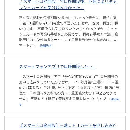
「スマート口座開設」で口座開設後、不在によりキャ
ッシュカードが受け取れなかった。
不在票に記載の保管期限を経過してしまった場合は、銀行に返
却後、1週間から10日程度で再送いたします。 なお、再送は1回
のみです。 再送後もお受け取りいただけなかった場合、キャッ
シュカードの再発行手続きが必要です。 再発行手続き方法 口座
開設時の「受付結果メール」にて口座番号が分かる場合は、ス
マートフォ...
詳細表示
スマートフォンアプリで口座開設したい。
「スマート口座開設」アプリから24時間365日（*）口座開設の
お申し込みをしていただけます。 （*）毎月第2土曜21：00～翌
朝7：00を除く ご利用いただける方 【15歳以上の方】 国内に居
住で、日本国籍をお持ちの方（二重国籍の方はお申込みできま
せん） 三菱ＵＦＪ銀行で普通預金口座を持っていない方...
詳細表
示
【スマート口座開設】三菱ＵＦＪカードを申し込みた